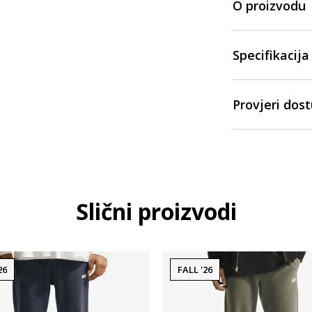
O proizvodu
Specifikacija
Provjeri dos
Slični proizvodi
26
FALL '26