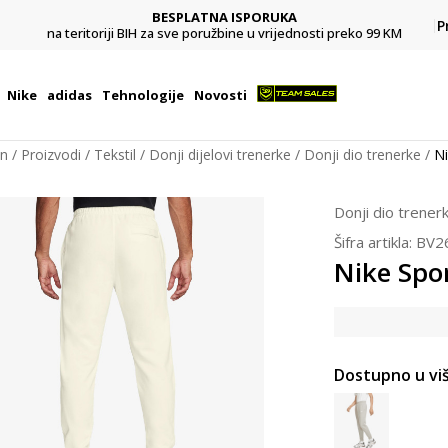
BESPLATNA ISPORUKA
Pl
P
na teritoriji BIH za sve poružbine u vrijednosti preko 99 KM
Nike
adidas
Tehnologije
Novosti
on
Proizvodi
Tekstil
Donji dijelovi trenerke
Donji dio trenerke
Ni
Donji dio trener
Šifra artikla:
BV2
Nike Spo
Dostupno u viš