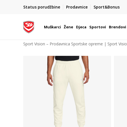
POZOVITE NAS NA : 055/490-400
Status porudžbine
Prodavnice
Sport&Bonus
daj više
Pon-Pet od 9h - 16h
Muškarci
Žene
Djeca
Sportovi
Brendovi
Sport Vision – Prodavnica Sportske opreme | Sport Visi