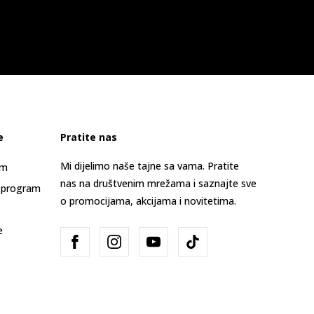
e
Pratite nas
Mi dijelimo naše tajne sa vama. Pratite
am
nas na društvenim mrežama i saznajte sve
 program
o promocijama, akcijama i novitetima.
e