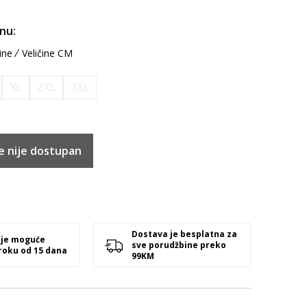
inu:
ine
Veličine CM
XL
2XL
3XL
e nije dostupan
Dostava je besplatna za
 je moguće
sve porudžbine preko
 roku od 15 dana
99KM