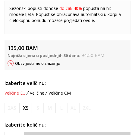
Sezonski popusti donose
do čak 40%
popusta na hit
modele ljeta. Popust se obračunava automatski u korpi a
cjelokupnu ponudu možete pogledati
ovdje
.
135,00
BAM
94,50
BAM
Najniža cijena u posljednjih 30 dana:
Obavijesti me o sniženju
Izaberite veličinu:
Veličine EU
Veličine
Veličine CM
2XS
XS
S
M
L
XL
2XL
Izaberite količinu: