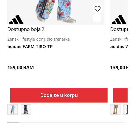
Dostupno boja:
2
Dostupno
Ženski lifestyle donji dio trenerke
Ženski lifes
adidas FARM TIRO TP
adidas W 
159,00
BAM
139,00
B
Dodajte u korpu