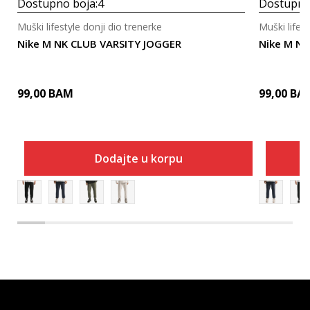
Dostupno boja:
4
Dostupno
Muški lifestyle donji dio trenerke
Muški lifest
Nike M NK CLUB VARSITY JOGGER
Nike M NK
99,00
BAM
99,00
BA
Dodajte u korpu