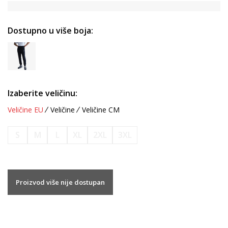
Dostupno u više boja:
Izaberite veličinu:
Veličine EU
Veličine
Veličine CM
S
M
L
XL
2XL
3XL
Proizvod više nije dostupan