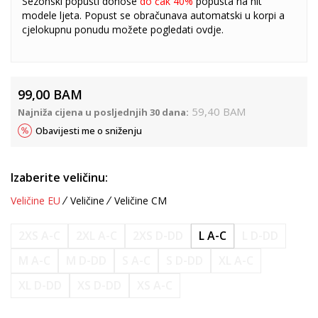
Sezonski popusti donose
do čak 40%
popusta na hit
modele ljeta. Popust se obračunava automatski u korpi a
cjelokupnu ponudu možete pogledati
ovdje
.
99,00
BAM
59,40
BAM
Najniža cijena u posljednjih 30 dana:
Obavijesti me o sniženju
Izaberite veličinu:
Veličine EU
Veličine
Veličine CM
2XS A-C
2XL A-C
2XS D-DD
L A-C
L D-DD
M A-C
M D-DD
S A-C
S D-DD
XL A-C
XL D-DD
XS D-DD
XS A-C