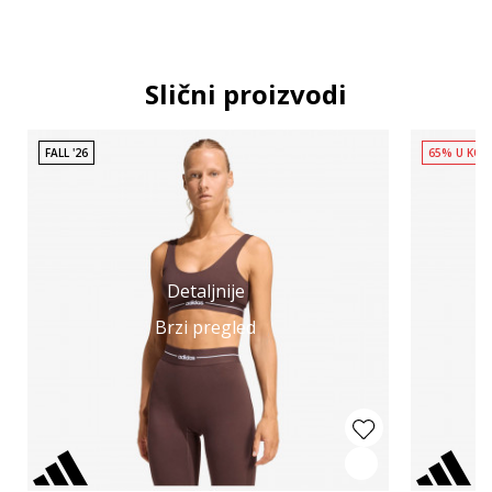
Slični proizvodi
FALL '26
65% U KOR
Detaljnije
Brzi pregled