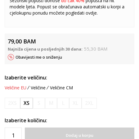
Sezonski popusti donose
do čak 40%
popusta na hit
modele ljeta. Popust se obračunava automatski u korpi a
cjelokupnu ponudu možete pogledati
ovdje
.
79,00
BAM
55,30
BAM
Najniža cijena u posljednjih 30 dana:
Obavijesti me o sniženju
Izaberite veličinu:
Veličine EU
Veličine
Veličine CM
2XS
XS
S
M
L
XL
2XL
Izaberite količinu:
Dodaj u korpu