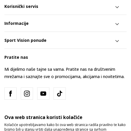
Korisnički servis
Informacije
Sport Vision ponude
Pratite nas
Mi dijelimo naše tajne sa vama. Pratite nas na društvenim
mrežama i saznajte sve o promocijama, akcijama i novitetima.
Ova web stranica koristi kolačiće
Kolačiće upotrebljavamo kako bi ova web stranica radila pravilno te kako
bismo bili u stanju vršiti dalja unapređenja stranice sa svrhom
Bosna i Hercegovina
Promijenite