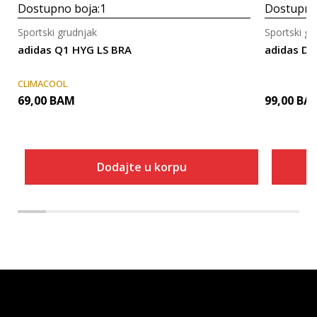
Dostupno boja:
1
Dostupno
Sportski grudnjak
Sportski gr
adidas Q1 HYG LS BRA
adidas DT
CLIMACOOL
69,00
BAM
99,00
BA
Dodajte u korpu