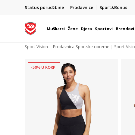
POZOVITE NAS NA : 055/490-400
Status porudžbine
Prodavnice
Sport&Bonus
daj više
Pon-Pet od 9h - 16h
Muškarci
Žene
Djeca
Sportovi
Brendovi
Sport Vision – Prodavnica Sportske opreme | Sport Visi
-50% U KORPI