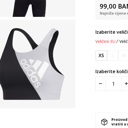
99,00
BA
Najniža cijena 
Izaberite velič
Veličine EU
Velič
XS
S
M
Izaberite količ
Proizvod
vratiti u