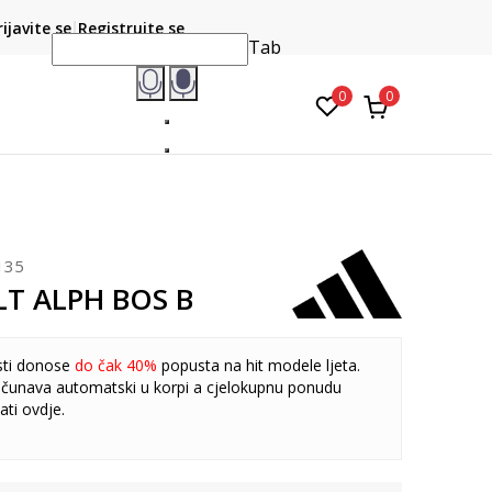
CLICK & COLLECT
atite karticom online i preuzmite u prodavnici po vašem
rijavite se
Registrujte se
do 6 mje
izboru
Tab
0
0
135
LT ALPH BOS B
sti donose
do čak 40%
popusta na hit modele ljeta.
čunava automatski u korpi a cjelokupnu ponudu
ati
ovdje
.