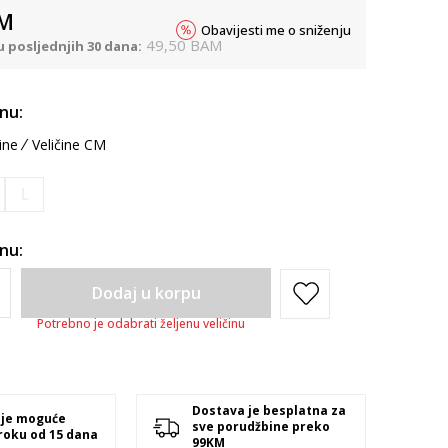
M
Obavijesti me o sniženju
49,50
BAM
u posljednjih 30 dana:
inu:
ine
Veličine CM
L
inu:
Dodaj u korpu
Potrebno je odabrati željenu veličinu
Dostava je besplatna za
 je moguće
sve porudžbine preko
 roku od 15 dana
99KM