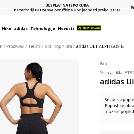
BESPLATNA ISPORUKA
Pl
P
na teritoriji BIH za sve poružbine u vrijednosti preko 99 KM
Nike
adidas
Tehnologije
Novosti
on
Proizvodi
Tekstil
Bra i top
Bra
adidas ULT ALPH BOS B
Bra
Šifra artikla:
FT3
adidas U
Sezonski popu
Popust se obra
možete pogled