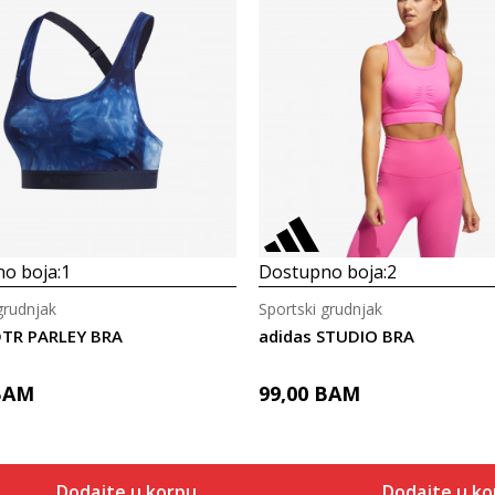
o boja:
1
Dostupno boja:
2
grudnjak
Sportski grudnjak
DTR PARLEY BRA
adidas STUDIO BRA
BAM
99,00
BAM
Dodajte u korpu
Dodajte u ko