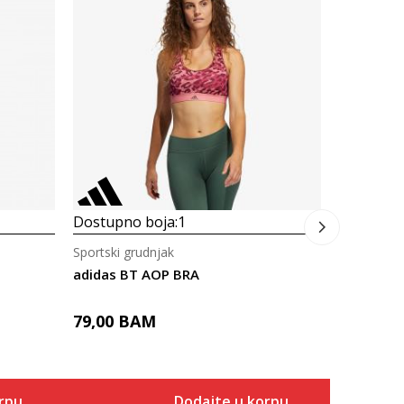
Sportski g
adidas SF
89,00
B
Dostupno boja:
1
Sportski grudnjak
adidas BT AOP BRA
79,00
BAM
rpu
Dodajte u korpu