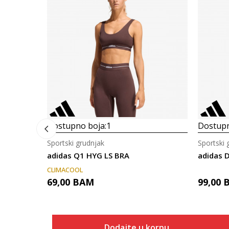
Dostupno boja:
1
Dostupn
Sportski grudnjak
Sportski 
adidas Q1 HYG LS BRA
adidas 
CLIMACOOL
69,00
BAM
99,00
Dodajte u korpu