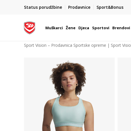
POZOVITE NAS NA : 055/490-400
Status porudžbine
Prodavnice
Sport&Bonus
daj više
Pon-Pet od 9h - 16h
Muškarci
Žene
Djeca
Sportovi
Brendovi
Sport Vision – Prodavnica Sportske opreme | Sport Visi