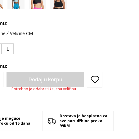
inu:
ine
Veličine CM
L
inu:
Dodaj u korpu
Potrebno je odabrati željenu veličinu
Dostava je besplatna za
 je moguće
sve porudžbine preko
 roku od 15 dana
99KM