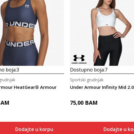
o boja:
3
Dostupno boja:
7
grudnjak
Sportski grudnjak
rmour HeatGear® Armour
Under Armour Infinity Mid 2.0
BAM
75,00
BAM
Dodajte u korpu
Dodajte u ko