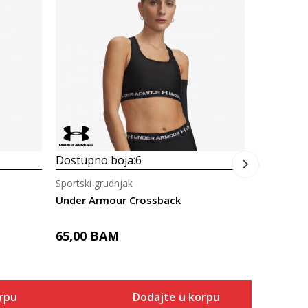
Dostupno
Sportski g
Under Ar
69,00
B
Dostupno boja:
6
Sportski grudnjak
Under Armour Crossback
65,00
BAM
rpu
Dodajte u korpu