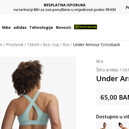
BESPLATNA ISPORUKA
Pl
P
na teritoriji BIH za sve poružbine u vrijednosti preko 99 KM
Nike
adidas
Tehnologije
Novosti
on
Proizvodi
Tekstil
Bra i top
Bra
Under Armour Crossback
Bra
Šifra artikla:
136
Under Ar
65,00
BA
Dostupno u viš