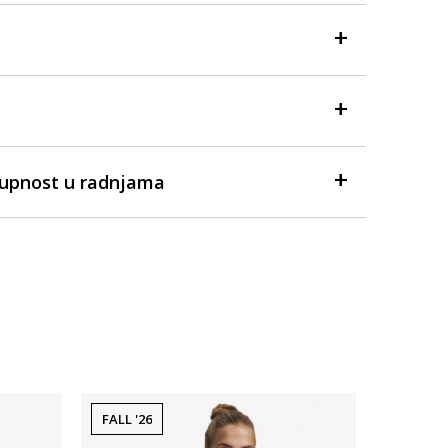
tupnost u radnjama
FALL '26
-40% U 