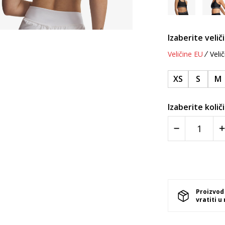
Izaberite velič
Veličine EU
Velič
XS
S
M
Izaberite količ
Proizvod
vratiti u