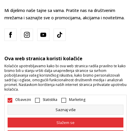
Mi dijelimo naše tajne sa vama. Pratite nas na društvenim
mrežama i saznajte sve o promocijama, akcijama i novitetima.
Ova web stranica koristi kolačiće
Kolačiće upotrebljavamo kako bi ova web stranica radila pravilno te kako
bismo bili u stanju vršiti dalja unapređenja stranice sa svrhom
Bosna i Hercegovina
Promijenite
poboljšavanja vašeg korisničkog iskustva, kako bismo personalizovali
sadržaj i oglase, omogućili funkcionalnost društvenih medija i analizirali
promet. Nastavkom korištenja naših internet stranica prihvatate upotrebu
kolačića.
Obavezni
Statistika
Marketing
Saznaj više
Nastojimo da budemo što precizniji u opisu proizvoda, prikazu slika i
samih cijena, ali ne možemo garantovati da su sve informacije kompletne
Slažem se
i bez grešaka. Svi artikli prikazani na sajtu su dio naše ponude i ne
podrazumijeva da su dostupni u svakom trenutku. Raspoloživost robe