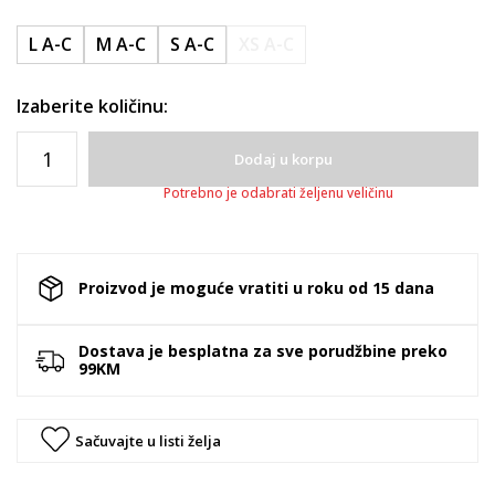
L A-C
M A-C
S A-C
XS A-C
Izaberite količinu:
Dodaj u korpu
Potrebno je odabrati željenu veličinu
Proizvod je moguće vratiti u roku od 15 dana
Dostava je besplatna za sve porudžbine preko
99KM
Sačuvajte u listi želja