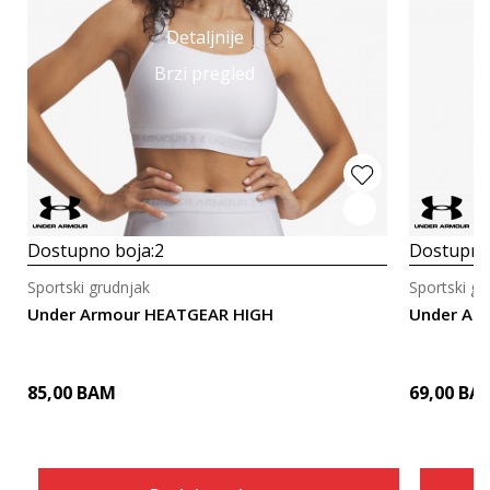
Detaljnije
Brzi pregled
Dostupno boja:
2
Dostupno
Sportski grudnjak
Sportski gr
Under Armour HEATGEAR HIGH
Under Ar
85,00
BAM
69,00
BA