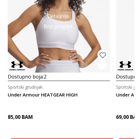
Detaljnije
Brzi pregled
Dostupno boja:
2
Dostupno
Sportski grudnjak
Sportski gr
Under Armour HEATGEAR HIGH
Under Ar
85,00
BAM
69,00
BA