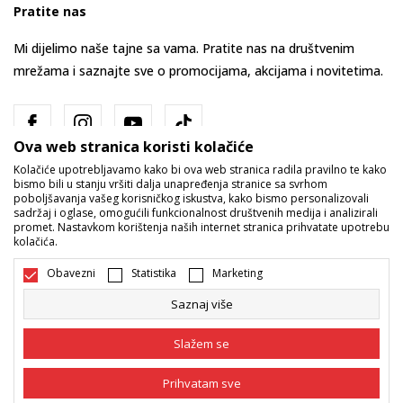
Pratite nas
Mi dijelimo naše tajne sa vama. Pratite nas na društvenim
mrežama i saznajte sve o promocijama, akcijama i novitetima.
Ova web stranica koristi kolačiće
Kolačiće upotrebljavamo kako bi ova web stranica radila pravilno te kako
bismo bili u stanju vršiti dalja unapređenja stranice sa svrhom
poboljšavanja vašeg korisničkog iskustva, kako bismo personalizovali
sadržaj i oglase, omogućili funkcionalnost društvenih medija i analizirali
promet. Nastavkom korištenja naših internet stranica prihvatate upotrebu
Bosna i Hercegovina
Promijenite
kolačića.
Obavezni
Statistika
Marketing
Saznaj više
Slažem se
Nastojimo da budemo što precizniji u opisu proizvoda, prikazu slika i
Prihvatam sve
samih cijena, ali ne možemo garantovati da su sve informacije kompletne
i bez grešaka. Svi artikli prikazani na sajtu su dio naše ponude i ne