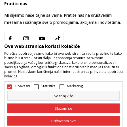
Pratite nas
Mi dijelimo naše tajne sa vama. Pratite nas na društvenim
mrežama i saznajte sve o promocijama, akcijama i novitetima.
Ova web stranica koristi kolačiće
Kolačiće upotrebljavamo kako bi ova web stranica radila pravilno te kako
bismo bili u stanju vršiti dalja unapređenja stranice sa svrhom
poboljšavanja vašeg korisničkog iskustva, kako bismo personalizovali
sadržaj i oglase, omogućili funkcionalnost društvenih medija i analizirali
promet. Nastavkom korištenja naših internet stranica prihvatate upotrebu
Bosna i Hercegovina
Promijenite
kolačića.
Obavezni
Statistika
Marketing
Saznaj više
Slažem se
Nastojimo da budemo što precizniji u opisu proizvoda, prikazu slika i
Prihvatam sve
samih cijena, ali ne možemo garantovati da su sve informacije kompletne
i bez grešaka. Svi artikli prikazani na sajtu su dio naše ponude i ne