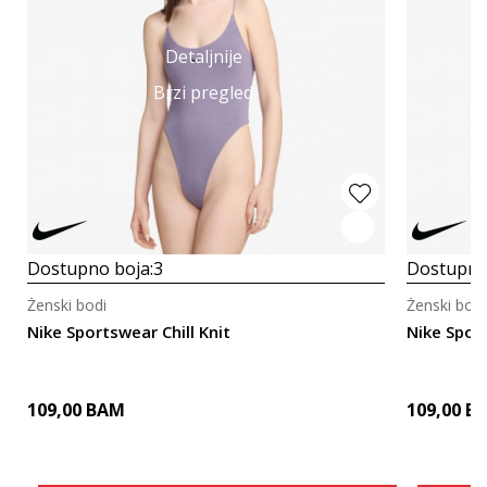
Detaljnije
Brzi pregled
Dostupno boja:
3
Dostupno
Ženski bodi
Ženski bodi
Nike Sportswear Chill Knit
Nike Sport
109,00
BAM
109,00
B