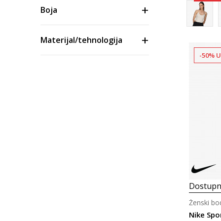
Boja
Materijal/tehnologija
-50% U
Veličina
Cijena
Dostupn
Ženski bo
Nike Spor