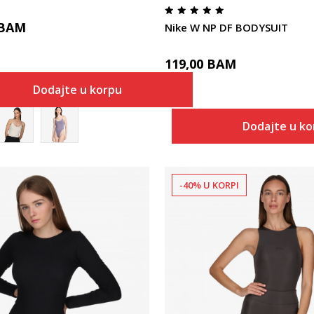
BAM
Nike W NP DF BODYSUIT
119,00
BAM
Dodajte u korpu
Dodajte u k
-40% U KORPI
Uporedi
Uporedi