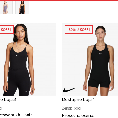
 KORPI
-30% U KORPI
Uporedi
Uporedi
o boja:
3
Dostupno boja:
1
di
Ženski bodi
tswear Chill Knit
Prosecna ocena
: