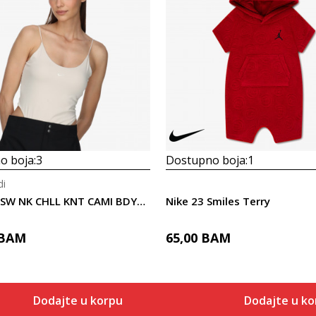
Uporedi
Uporedi
o boja:
3
Dostupno boja:
1
di
Nike W NSW NK CHLL KNT CAMI BDYSUIT
Nike 23 Smiles Terry
BAM
65,00
BAM
Dodajte u korpu
Dodajte u k