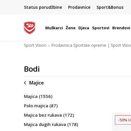
POZOVITE NAS NA : 055/490-400
Status porudžbine
Prodavnice
Sport&Bonus
daj više
Pon-Pet od 9h - 16h
Muškarci
Žene
Djeca
Sportovi
Brendovi
Sport Vision – Prodavnica Sportske opreme | Sport Visi
Bodi
Majice
Majica
(1556)
Polo majica
(87)
Majica bez rukava
(172)
-50% U
Majica dugih rukava
(178)