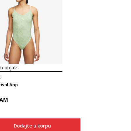
Uporedi
o boja:
2
di
tival Aop
AM
Dodajte u korpu