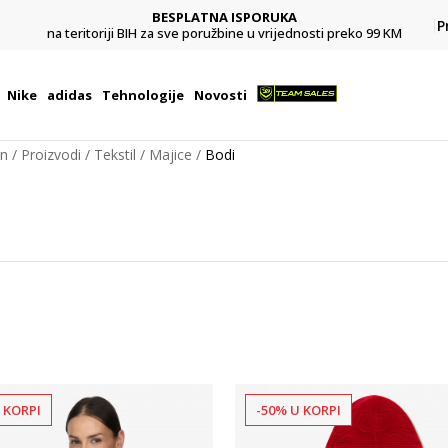
BESPLATNA ISPORUKA
Pl
P
na teritoriji BIH za sve poružbine u vrijednosti preko 99 KM
Nike
adidas
Tehnologije
Novosti
on
Proizvodi
Tekstil
Majice
Bodi
 KORPI
-50% U KORPI