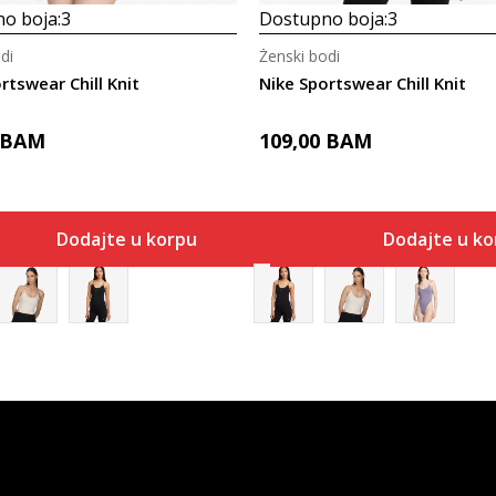
o boja:
3
Dostupno boja:
3
di
Ženski bodi
rtswear Chill Knit
Nike Sportswear Chill Knit
BAM
109,00
BAM
Dodajte u korpu
Dodajte u ko