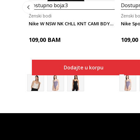
Dostupno boja:
3
Dostupn
Ženski bodi
Ženski bo
Nike W NSW NK CHLL KNT CAMI BDYSUIT
Nike Spo
109,00
BAM
109,00
Dodajte u korpu