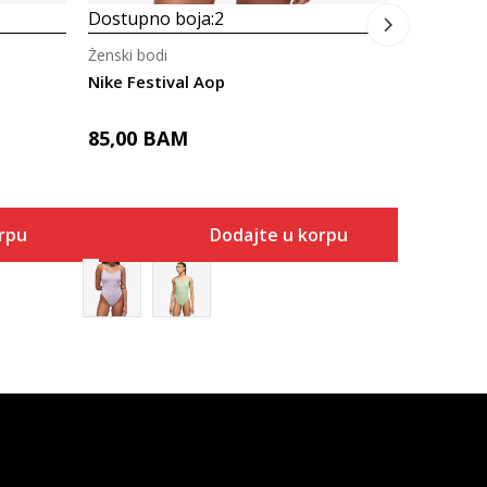
Dostupno boja:
2
Ženski bodi
Nike Festival Aop
85,00
BAM
rpu
Dodajte u korpu