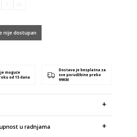
L
XL
e nije dostupan
Dostava je besplatna za
 je moguće
sve porudžbine preko
 roku od 15 dana
99KM
tupnost u radnjama