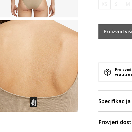
XS
S
M
Proizvod viš
Proizvod
vratiti u
Specifikacija
Provjeri dos