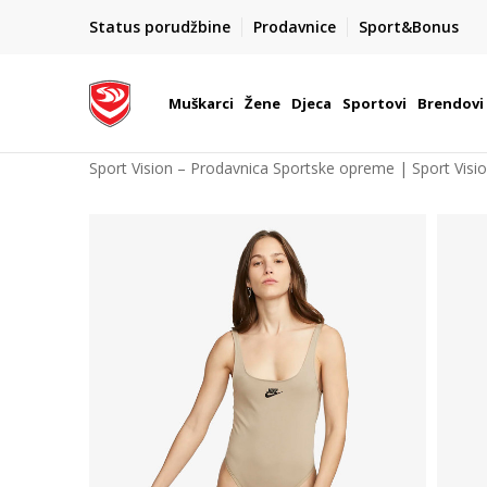
POZOVITE NAS NA : 055/490-400
Status porudžbine
Prodavnice
Sport&Bonus
daj više
Pon-Pet od 9h - 16h
Muškarci
Žene
Djeca
Sportovi
Brendovi
Sport Vision – Prodavnica Sportske opreme | Sport Visi