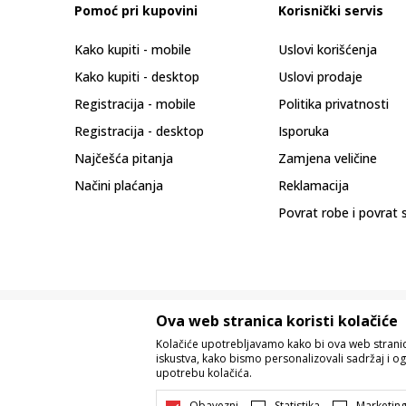
Pomoć pri kupovini
Korisnički servis
Kako kupiti - mobile
Uslovi korišćenja
Kako kupiti - desktop
Uslovi prodaje
Registracija - mobile
Politika privatnosti
Registracija - desktop
Isporuka
Najčešća pitanja
Zamjena veličine
Načini plaćanja
Reklamacija
Povrat robe i povrat 
Ova web stranica koristi kolačiće
Kolačiće upotrebljavamo kako bi ova web stranica
iskustva, kako bismo personalizovali sadržaj i og
upotrebu kolačića.
Nastojimo da budemo što precizniji u o
Svi artikli prikazani na sajtu su dio 
Obavezni
Statistika
Marketin