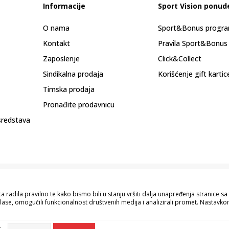
Informacije
Sport Vision ponud
O nama
Sport&Bonus progr
Kontakt
Pravila Sport&Bonus
Zaposlenje
Click&Collect
Sindikalna prodaja
Korišćenje gift kartic
Timska prodaja
Pronađite prodavnicu
sredstava
 radila pravilno te kako bismo bili u stanju vršiti dalja unapređenja stranice 
lase, omogućili funkcionalnost društvenih medija i analizirali promet. Nastavkom
pisu proizvoda, prikazu slika i samih cijena, ali ne možemo garantovati da su s
naše ponude i ne podrazumijeva da su dostupni u svakom trenutku. Raspoloživost
g