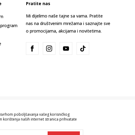
e
Pratite nas
Mi dijelimo naše tajne sa vama. Pratite
am
nas na društvenim mrežama i saznajte sve
 program
o promocijama, akcijama i novitetima.
e
Bosna i Hercegovina
Promijenite
sa svrhom poboljšavanja vašeg korisničkog
 korištenja naših internet stranica prihvatate
ve informacije kompletne i bez grešaka.
 robe možete provjeriti pozivom na broj