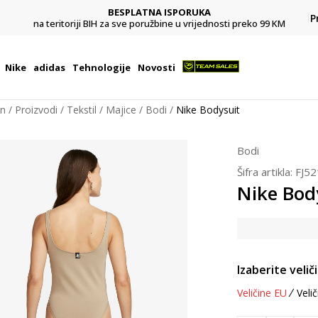
BESPLATNA ISPORUKA
Pl
P
na teritoriji BIH za sve poružbine u vrijednosti preko 99 KM
Nike
adidas
Tehnologije
Novosti
on
Proizvodi
Tekstil
Majice
Bodi
Nike Bodysuit
Bodi
Šifra artikla:
FJ5
Nike Bod
Izaberite velič
Veličine EU
Velič