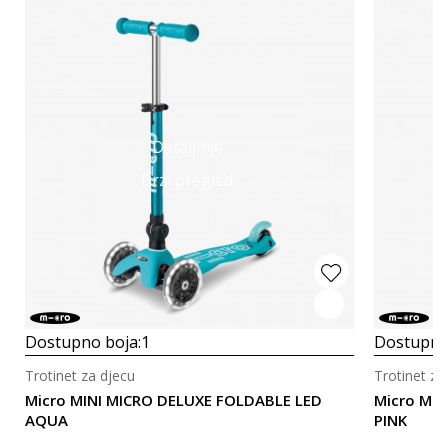
Detaljnije
Brzi pregled
Dostupno boja:
1
Dostupno
Trotinet za djecu
Trotinet za
Micro MINI MICRO DELUXE FOLDABLE LED
Micro MI
AQUA
PINK