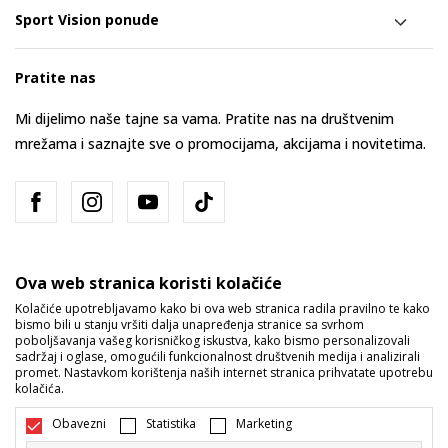
Sport Vision ponude
Pratite nas
Mi dijelimo naše tajne sa vama. Pratite nas na društvenim
mrežama i saznajte sve o promocijama, akcijama i novitetima.
Ova web stranica koristi kolačiće
Kolačiće upotrebljavamo kako bi ova web stranica radila pravilno te kako
bismo bili u stanju vršiti dalja unapređenja stranice sa svrhom
Bosna i Hercegovina
Promijenite
poboljšavanja vašeg korisničkog iskustva, kako bismo personalizovali
sadržaj i oglase, omogućili funkcionalnost društvenih medija i analizirali
promet. Nastavkom korištenja naših internet stranica prihvatate upotrebu
kolačića.
Obavezni
Statistika
Marketing