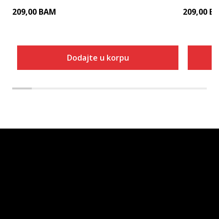
209,00
BAM
209,00
B
Dodajte u korpu