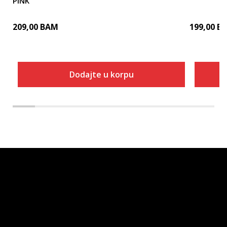
PINK
209,00
BAM
199,00
B
Dodajte u korpu