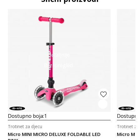
Detaljnije
Brzi pregled
Dostupno boja:
1
Dostupno
Trotinet za djecu
Trotinet za
Micro MINI MICRO DELUXE FOLDABLE LED
Micro MIN