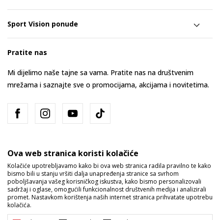
Sport Vision ponude
Pratite nas
Mi dijelimo naše tajne sa vama. Pratite nas na društvenim
mrežama i saznajte sve o promocijama, akcijama i novitetima.
Ova web stranica koristi kolačiće
Kolačiće upotrebljavamo kako bi ova web stranica radila pravilno te kako
bismo bili u stanju vršiti dalja unapređenja stranice sa svrhom
Bosna i Hercegovina
Promijenite
poboljšavanja vašeg korisničkog iskustva, kako bismo personalizovali
sadržaj i oglase, omogućili funkcionalnost društvenih medija i analizirali
promet. Nastavkom korištenja naših internet stranica prihvatate upotrebu
kolačića.