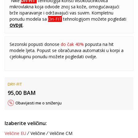
Nike
Dri-FIT
tehnologija koristi visokoučinkovita
mikrovlakna koja odvode znoj sa kože, omogućavajući
brže isparavanje i održavajući vas suvim. Kompletnu
ponudu modela sa
Dri-FIT
tehnologijom možete pogledati
OVDJE
.
Sezonski popusti donose
do čak 40%
popusta na hit
modele ljeta. Popust se obračunava automatski u korpi a
cjelokupnu ponudu možete pogledati
ovdje
.
DRY-FIT
95,00
BAM
Obavijesti me o sniženju
Izaberite veličinu:
Veličine EU
Veličine
Veličine CM