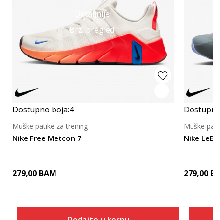
Detaljnije
Brzi pregled
Dostupno boja:
4
Dostupno
Muške patike za trening
Muške patik
Nike Free Metcon 7
Nike LeBro
279,00
BAM
279,00
B
Dodajte u korpu