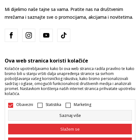
Mi dijelimo naše tajne sa vama. Pratite nas na društvenim
mrežama i saznajte sve o promocijama, akcijama i novitetima.
Ova web stranica koristi kolačiće
Kolačiće upotrebljavamo kako bi ova web stranica radila pravilno te kako
bismo bili u stanju vršiti dalja unapređenja stranice sa svrhom
Bosna i Hercegovina
Promijenite
poboljšavanja vašeg korisničkog iskustva, kako bismo personalizovali
sadržaj i oglase, omogućili funkcionalnost društvenih medija i analizirali
promet. Nastavkom korištenja naših internet stranica prihvatate upotrebu
kolačića.
Obavezni
Statistika
Marketing
Saznaj više
Nastojimo da budemo što precizniji u opisu proizvoda, prikazu slika i
samih cijena, ali ne možemo garantovati da su sve informacije kompletne
Slažem se
i bez grešaka. Svi artikli prikazani na sajtu su dio naše ponude i ne
podrazumijeva da su dostupni u svakom trenutku. Raspoloživost robe