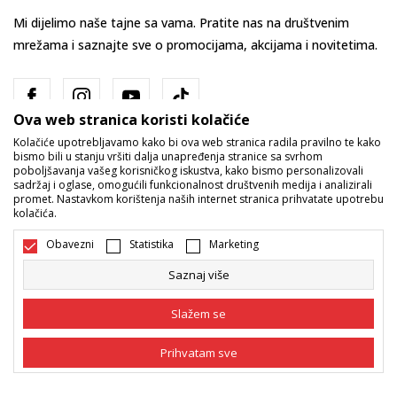
Mi dijelimo naše tajne sa vama. Pratite nas na društvenim
mrežama i saznajte sve o promocijama, akcijama i novitetima.
Ova web stranica koristi kolačiće
Kolačiće upotrebljavamo kako bi ova web stranica radila pravilno te kako
bismo bili u stanju vršiti dalja unapređenja stranice sa svrhom
poboljšavanja vašeg korisničkog iskustva, kako bismo personalizovali
sadržaj i oglase, omogućili funkcionalnost društvenih medija i analizirali
promet. Nastavkom korištenja naših internet stranica prihvatate upotrebu
Bosna i Hercegovina
Promijenite
kolačića.
Obavezni
Statistika
Marketing
Saznaj više
Slažem se
Nastojimo da budemo što precizniji u opisu proizvoda, prikazu slika i
Prihvatam sve
samih cijena, ali ne možemo garantovati da su sve informacije kompletne
i bez grešaka. Svi artikli prikazani na sajtu su dio naše ponude i ne
podrazumijeva da su dostupni u svakom trenutku. Raspoloživost robe
Obavezni