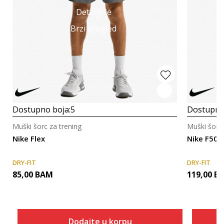
Detaljnije
Brzi pregled
Dostupno boja:
5
Dostupno
Muški šorc za trening
Muški šorc 
Nike Flex
Nike F50 E
DRY-FIT
DRY-FIT
85,00
BAM
119,00
B
Dodajte u korpu