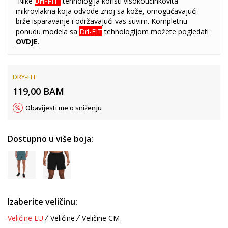
Nike
Dri-FIT
tehnologija koristi visokoučinkovita
mikrovlakna koja odvode znoj sa kože, omogućavajući
brže isparavanje i održavajući vas suvim. Kompletnu
ponudu modela sa
Dri-FIT
tehnologijom možete pogledati
OVDJE
.
DRY-FIT
119,00
BAM
Obavijesti me o sniženju
Dostupno u više boja:
Izaberite veličinu:
Veličine EU
Veličine
Veličine CM