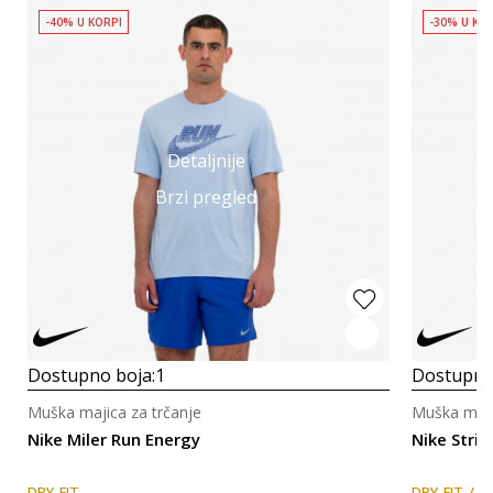
-40% U KORPI
-30% U KO
Detaljnije
Brzi pregled
Dostupno boja:
1
Dostupno
Muška majica za trčanje
Muška maji
Nike Miler Run Energy
Nike Strid
DRY-FIT
DRY-FIT
E