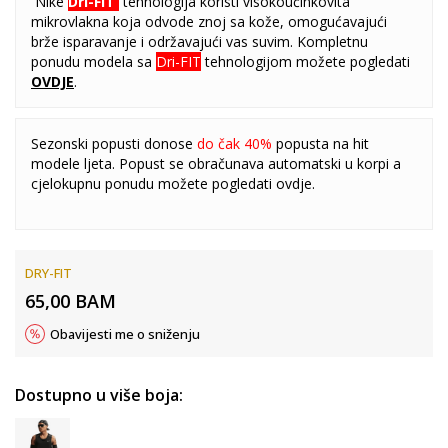
Nike
Dri-FIT
tehnologija koristi visokoučinkovita
mikrovlakna koja odvode znoj sa kože, omogućavajući
brže isparavanje i održavajući vas suvim. Kompletnu
ponudu modela sa
Dri-FIT
tehnologijom možete pogledati
OVDJE
.
Sezonski popusti donose
do čak 40%
popusta na hit
modele ljeta. Popust se obračunava automatski u korpi a
cjelokupnu ponudu možete pogledati
ovdje
.
DRY-FIT
65,00
BAM
Obavijesti me o sniženju
Dostupno u više boja: