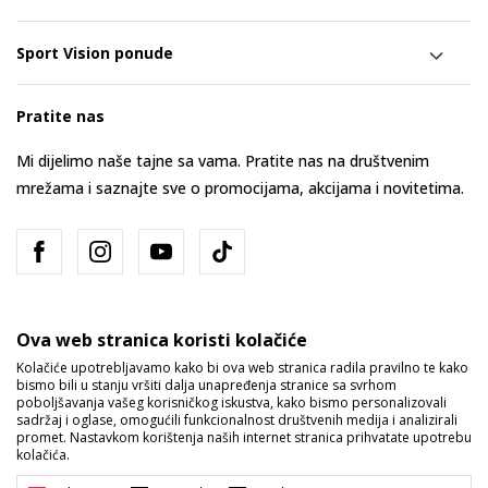
Sport Vision ponude
Pratite nas
Mi dijelimo naše tajne sa vama. Pratite nas na društvenim
mrežama i saznajte sve o promocijama, akcijama i novitetima.
Ova web stranica koristi kolačiće
Kolačiće upotrebljavamo kako bi ova web stranica radila pravilno te kako
bismo bili u stanju vršiti dalja unapređenja stranice sa svrhom
Bosna i Hercegovina
Promijenite
poboljšavanja vašeg korisničkog iskustva, kako bismo personalizovali
sadržaj i oglase, omogućili funkcionalnost društvenih medija i analizirali
promet. Nastavkom korištenja naših internet stranica prihvatate upotrebu
kolačića.