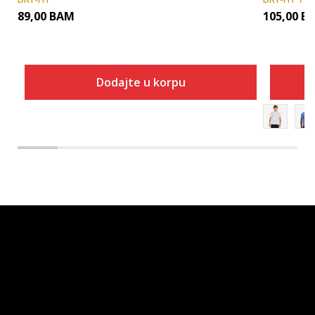
89,00
BAM
105,00
B
Dodajte u korpu