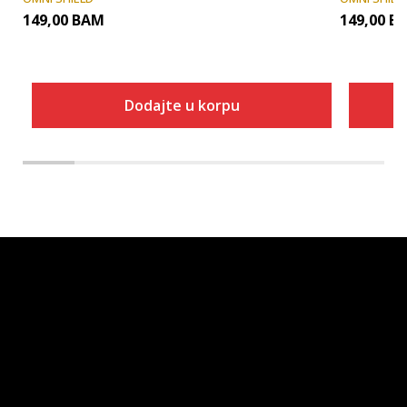
149,00
BAM
149,00
B
Dodajte u korpu