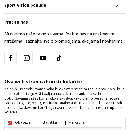
Sport Vision ponude
Pratite nas
Mi dijelimo naše tajne sa vama. Pratite nas na društvenim
mrežama i saznajte sve o promocijama, akcijama i novitetima.
Ova web stranica koristi kolačiće
Kolačiće upotrebljavamo kako bi ova web stranica radila pravilno te kako
bismo bili u stanju vršiti dalja unapređenja stranice sa svrhom
Bosna i Hercegovina
Promijenite
poboljšavanja vašeg korisničkog iskustva, kako bismo personalizovali
sadržaj i oglase, omogućili funkcionalnost društvenih medija i analizirali
promet. Nastavkom korištenja naših internet stranica prihvatate upotrebu
kolačića.
Obavezni
Statistika
Marketing