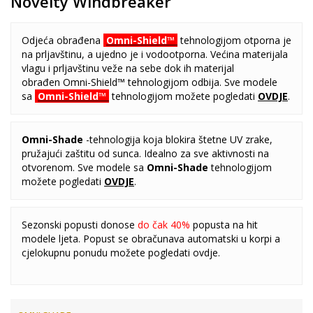
Novelty Windbreaker
Odjeća obrađena
Omni-Shield™
tehnologijom otporna je
na prljavštinu, a ujedno je i vodootporna. Većina materijala
vlagu i prljavštinu veže na sebe dok ih materijal
obrađen
Omni-Shield™ tehnologijom odbija. Sve modele
sa
Omni-Shield™
tehnologijom možete pogledati
OVDJE
.
Omni-Shade
-tehnologija koja blokira štetne UV zrake,
pružajući zaštitu od sunca. Idealno za sve aktivnosti na
otvorenom. Sve modele sa
Omni-Shade
tehnologijom
možete pogledati
OVDJE
.
Sezonski popusti donose
do čak 40%
popusta na hit
modele ljeta. Popust se obračunava automatski u korpi a
cjelokupnu ponudu možete pogledati
ovdje
.