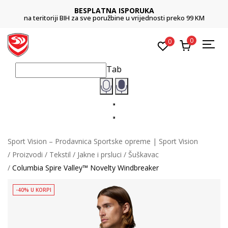
BESPLATNA ISPORUKA
na teritoriji BIH za sve poružbine u vrijednosti preko 99 KM
0
0
Tab
Sport Vision – Prodavnica Sportske opreme | Sport Vision
Proizvodi
Tekstil
Jakne i prsluci
Šuškavac
Columbia Spire Valley™ Novelty Windbreaker
-40% U KORPI