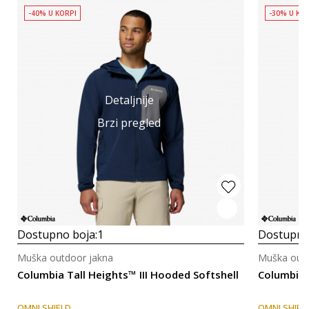
-40% U KORPI
-30% U KO
Detaljnije
Brzi pregled
Dostupno boja:
1
Dostupno
Muška outdoor jakna
Muška outd
Columbia Tall Heights™ III Hooded Softshell
Columbia 
OMNI SHIELD
OMNI SHIEL