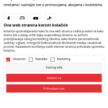
mrežama i saznajte sve o promocijama, akcijama i novitetima.
Ova web stranica koristi kolačiće
Kolačiće upotrebljavamo kako bi ova web stranica radila pravilno te kako
bismo bili u stanju vršiti dalja unapređenja stranice sa svrhom
poboljšavanja vašeg korisničkog iskustva, kako bismo personalizovali
sadržaj i oglase, omogućili funkcionalnost društvenih medija i analizirali
promet. Nastavkom korištenja naših internet stranica prihvatate upotrebu
Bosna i Hercegovina
Promijenite
kolačića.
Obavezni
Statistika
Marketing
Saznaj više
Slažem se
Nastojimo da budemo što precizniji u opisu proizvoda, prikazu slika i
Prihvatam sve
samih cijena, ali ne možemo garantovati da su sve informacije kompletne
i bez grešaka. Svi artikli prikazani na sajtu su dio naše ponude i ne
podrazumijeva da su dostupni u svakom trenutku. Raspoloživost robe
Obavezni
Obavezni kolačići čine stranicu upotrebljivom
možete provjeriti pozivom na broj 055/490-400.
omogućavajući osnovne funkcije kao što su
navigacija stranicom i pristup zaštićenim
©2026
www.sportvision.ba
, Izrada
NB SOFT
. Sva prava zadržana.