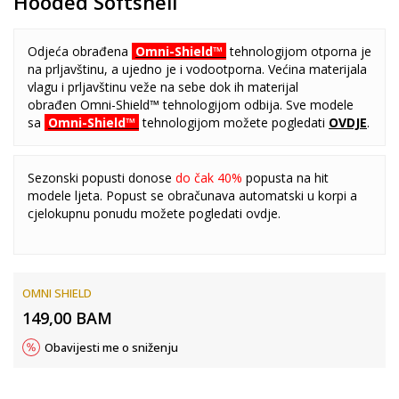
Hooded Softshell
Odjeća obrađena
Omni-Shield™
tehnologijom otporna je
na prljavštinu, a ujedno je i vodootporna. Većina materijala
vlagu i prljavštinu veže na sebe dok ih materijal
obrađen
Omni-Shield™ tehnologijom odbija. Sve modele
sa
Omni-Shield™
tehnologijom možete pogledati
OVDJE
.
Sezonski popusti donose
do čak 40%
popusta na hit
modele ljeta. Popust se obračunava automatski u korpi a
cjelokupnu ponudu možete pogledati
ovdje
.
OMNI SHIELD
149,00
BAM
Obavijesti me o sniženju