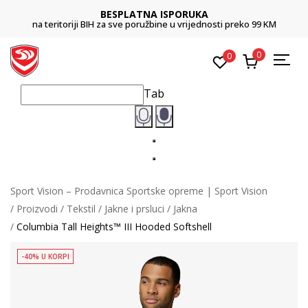
BESPLATNA ISPORUKA
na teritoriji BIH za sve poružbine u vrijednosti preko 99 KM
0
0
Tab
Sport Vision – Prodavnica Sportske opreme | Sport Vision
Proizvodi
Tekstil
Jakne i prsluci
Jakna
Columbia Tall Heights™ III Hooded Softshell
-40% U KORPI