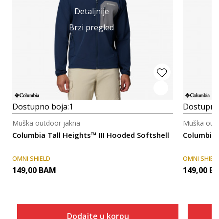
Detaljnije
Brzi pregled
Dostupno boja:
1
Dostupno
Muška outdoor jakna
Muška outd
Columbia Tall Heights™ III Hooded Softshell
Columbia 
OMNI SHIELD
OMNI SHIEL
149,00
BAM
149,00
B
Dodajte u korpu