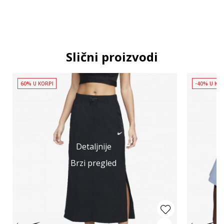
Slični proizvodi
60% U KORPI
-40% U KO
Detaljnije
Brzi pregled