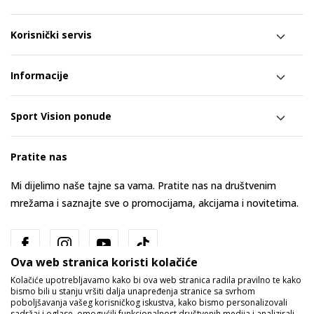
Korisnički servis
Informacije
Sport Vision ponude
Pratite nas
Mi dijelimo naše tajne sa vama. Pratite nas na društvenim
mrežama i saznajte sve o promocijama, akcijama i novitetima.
Ova web stranica koristi kolačiće
Kolačiće upotrebljavamo kako bi ova web stranica radila pravilno te kako
bismo bili u stanju vršiti dalja unapređenja stranice sa svrhom
poboljšavanja vašeg korisničkog iskustva, kako bismo personalizovali
sadržaj i oglase, omogućili funkcionalnost društvenih medija i analizirali