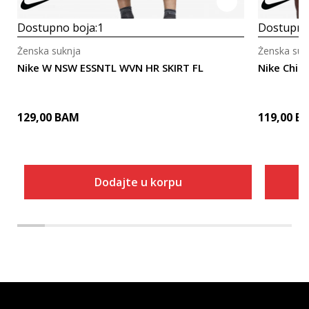
Dostupno boja:
1
Dostupno
Ženska suknja
Ženska suk
Nike W NSW ESSNTL WVN HR SKIRT FL
Nike Chill 
129,00
BAM
119,00
B
Dodajte u korpu