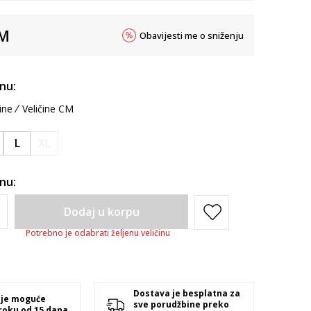
M
Obavijesti me o sniženju
inu:
ine
Veličine CM
L
XL
inu:
Dodaj u korpu
Potrebno je odabrati željenu veličinu
Dostava je besplatna za
 je moguće
sve porudžbine preko
 roku od 15 dana