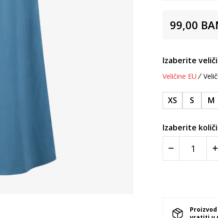
99,00
BA
Izaberite velič
Veličine EU
Velič
XS
S
M
Izaberite količ
Proizvod
vratiti u