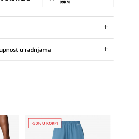
99KM
tupnost u radnjama
-50% U KORPI
-40% U 
Dostupno
Muška out