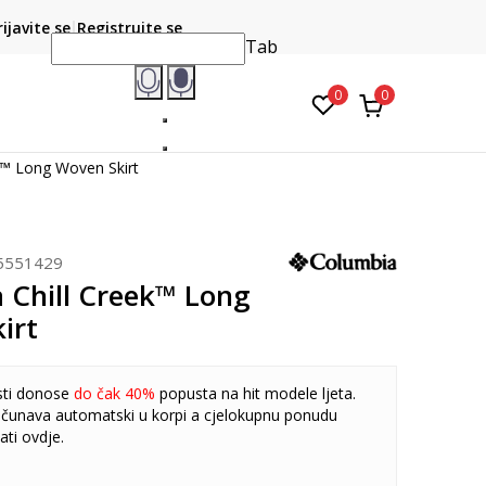
CLICK & COLLECT
atite karticom online i preuzmite u prodavnici po vašem
rijavite se
Registrujte se
do 6 mje
izboru
Tab
0
0
k™ Long Woven Skirt
5551429
 Chill Creek™ Long
irt
sti donose
do čak 40%
popusta na hit modele ljeta.
čunava automatski u korpi a cjelokupnu ponudu
ati
ovdje
.