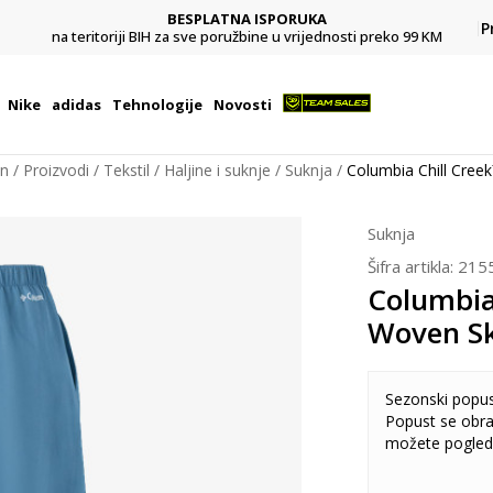
BESPLATNA ISPORUKA
Pl
P
na teritoriji BIH za sve poružbine u vrijednosti preko 99 KM
Nike
adidas
Tehnologije
Novosti
on
Proizvodi
Tekstil
Haljine i suknje
Suknja
Columbia Chill Cree
Suknja
Šifra artikla:
215
Columbia
Woven Sk
Sezonski popu
Popust se obra
možete pogled