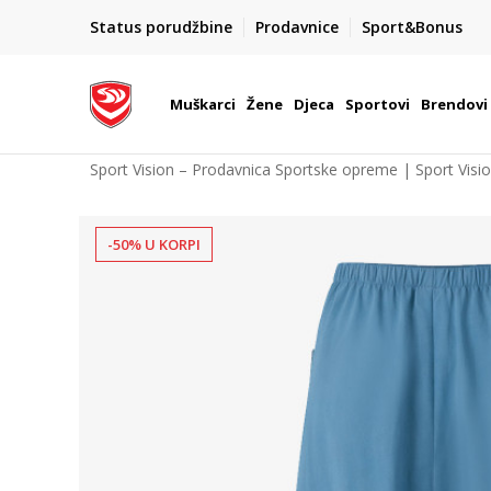
POZOVITE NAS NA : 055/490-400
Status porudžbine
Prodavnice
Sport&Bonus
daj više
Pon-Pet od 9h - 16h
Muškarci
Žene
Djeca
Sportovi
Brendovi
Sport Vision – Prodavnica Sportske opreme | Sport Visi
-50% U KORPI