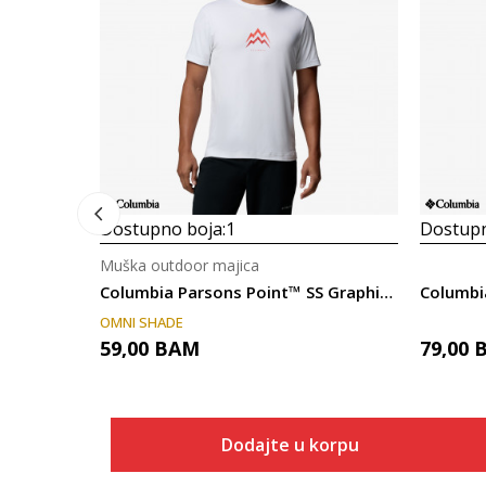
Dostupno boja:
1
Dostupn
Muška outdoor majica
Columbia Parsons Point™ SS Graphic Tee
Columbi
OMNI SHADE
59,00
BAM
79,00
Dodajte u korpu