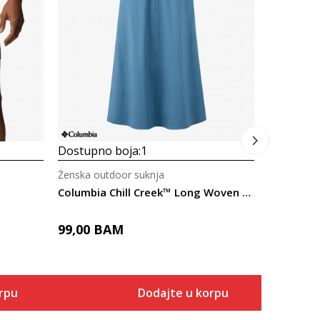
Columbia 
OMNI SHIEL
169,00
Dostupno boja:
1
Ženska outdoor suknja
Columbia Chill Creek™ Long Woven Skirt
99,00
BAM
rpu
Dodajte u korpu