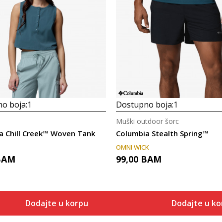
o boja:
1
Dostupno boja:
1
Muški outdoor šorc
a Chill Creek™ Woven Tank
Columbia Stealth Spring™
OMNI WICK
BAM
99,00
BAM
Dodajte u korpu
Dodajte u ko