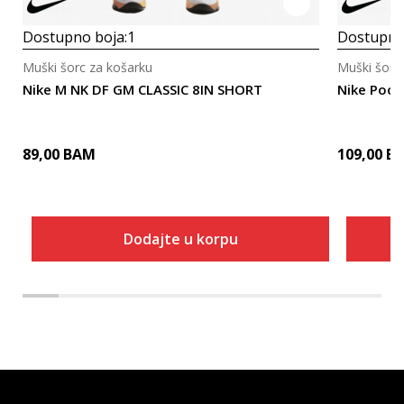
Dostupno boja:
1
Dostupno
Muški šorc za košarku
Muški šorc
Nike M NK DF GM CLASSIC 8IN SHORT
Nike Pools
89,00
BAM
109,00
B
Dodajte u korpu