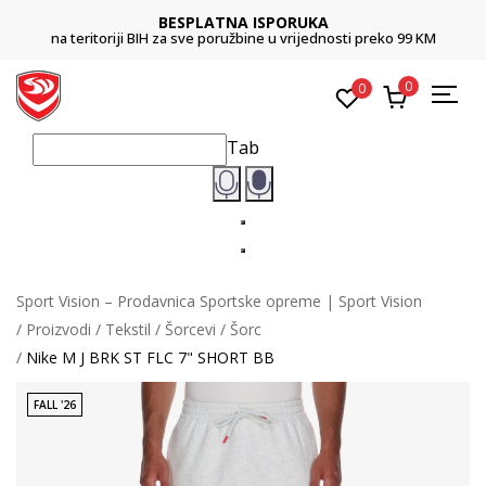
BESPLATNA ISPORUKA
na teritoriji BIH za sve poružbine u vrijednosti preko 99 KM
0
0
Tab
Sport Vision – Prodavnica Sportske opreme | Sport Vision
Proizvodi
Tekstil
Šorcevi
Šorc
Nike M J BRK ST FLC 7" SHORT BB
FALL '26