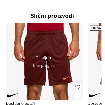
Slični proizvodi
FALL '26
Detaljnije
Brzi pregled
Dostupno boja:
1
Dostupno