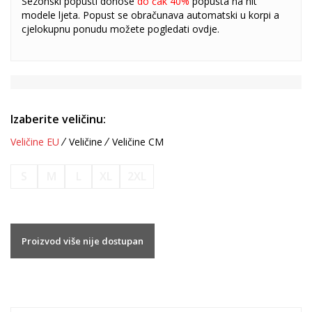
Sezonski popusti donose
do čak 40%
popusta na hit
modele ljeta. Popust se obračunava automatski u korpi a
cjelokupnu ponudu možete pogledati
ovdje
.
Izaberite veličinu:
Veličine EU
Veličine
Veličine CM
S
M
L
XL
2XL
Proizvod više nije dostupan