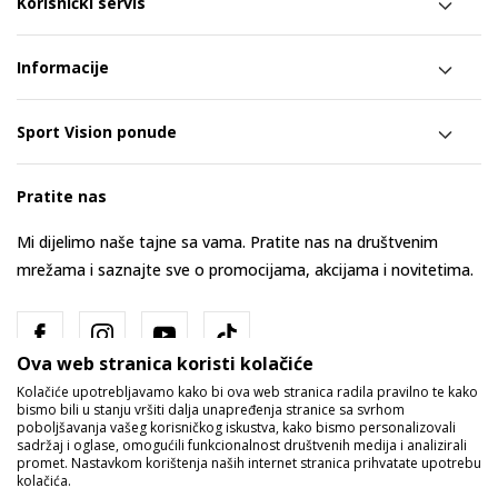
Korisnički servis
Informacije
Sport Vision ponude
Pratite nas
Mi dijelimo naše tajne sa vama. Pratite nas na društvenim
mrežama i saznajte sve o promocijama, akcijama i novitetima.
Ova web stranica koristi kolačiće
Kolačiće upotrebljavamo kako bi ova web stranica radila pravilno te kako
bismo bili u stanju vršiti dalja unapređenja stranice sa svrhom
poboljšavanja vašeg korisničkog iskustva, kako bismo personalizovali
sadržaj i oglase, omogućili funkcionalnost društvenih medija i analizirali
promet. Nastavkom korištenja naših internet stranica prihvatate upotrebu
Bosna i Hercegovina
Promijenite
kolačića.