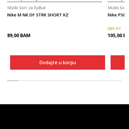
Muški šorc za fudbal
Muški šorc 
Nike M NK DF STRK SHORT KZ
Nike PSG S
DRY-FIT
89,00
BAM
105,00
B
Dodajte u korpu