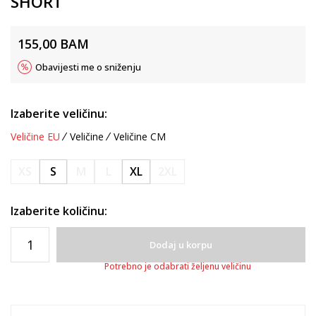
SHORT
155,00
BAM
Obavijesti me o sniženju
Izaberite veličinu:
Veličine EU
Veličine
Veličine CM
XS
S
M
L
XL
2XL
Izaberite količinu:
Dodaj u korpu
Potrebno je odabrati željenu veličinu