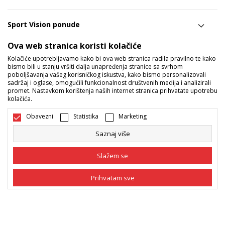
Sport Vision ponude
Ova web stranica koristi kolačiće
Pratite nas
Kolačiće upotrebljavamo kako bi ova web stranica radila pravilno te kako
bismo bili u stanju vršiti dalja unapređenja stranice sa svrhom
Mi dijelimo naše tajne sa vama. Pratite nas na društvenim
poboljšavanja vašeg korisničkog iskustva, kako bismo personalizovali
sadržaj i oglase, omogućili funkcionalnost društvenih medija i analizirali
mrežama i saznajte sve o promocijama, akcijama i novitetima.
promet. Nastavkom korištenja naših internet stranica prihvatate upotrebu
kolačića.
Obavezni
Statistika
Marketing
Saznaj više
Slažem se
Prihvatam sve
Bosna i Hercegovina
Promijenite
Obavezni
Obavezni kolačići čine stranicu upotrebljivom
omogućavajući osnovne funkcije kao što su
navigacija stranicom i pristup zaštićenim
Statistika
područjima. Sport Vision koristi kolačiće koji su