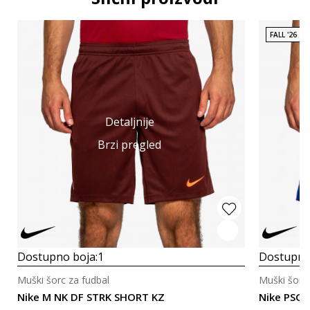
FALL '26
Detaljnije
Brzi pregled
Dostupno boja:
1
Dostupno
Muški šorc za fudbal
Muški šorc 
Nike M NK DF STRK SHORT KZ
Nike PSG S