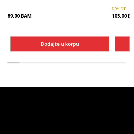
DRY-FIT
89,00
BAM
105,00
B
Dodajte u korpu