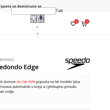
CLICK & COLLECT
atite karticom online i preuzmite u prodavnici po vašem
rijavite se
Registrujte se
do 6 mje
izboru
Tab
0
0
4650002
Redondo Edge
sti donose
do čak 40%
popusta na hit modele ljeta.
čunava automatski u korpi a cjelokupnu ponudu
ati
ovdje
.