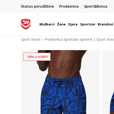
POZOVITE NAS NA : 055/490-400
Status porudžbine
Prodavnice
Sport&Bonus
daj više
Pon-Pet od 9h - 16h
Muškarci
Žene
Djeca
Sportovi
Brendovi
Sport Vision – Prodavnica Sportske opreme | Sport Visi
-30% U KORPI