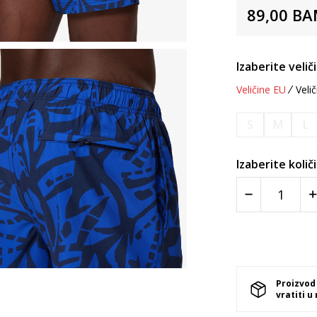
89,00
BA
Izaberite velič
Veličine EU
Velič
S
M
L
Izaberite količ
Proizvod
vratiti u