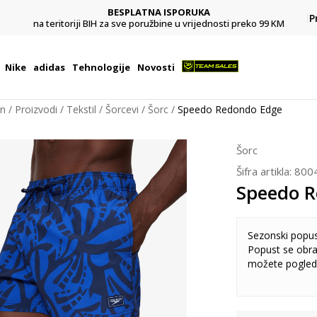
BESPLATNA ISPORUKA
Pl
P
na teritoriji BIH za sve poružbine u vrijednosti preko 99 KM
Nike
adidas
Tehnologije
Novosti
on
Proizvodi
Tekstil
Šorcevi
Šorc
Speedo Redondo Edge
Šorc
Šifra artikla:
800
Speedo 
Sezonski popu
Popust se obra
možete pogled