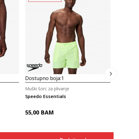
Dostupno
Muški šorc 
Speedo Es
55,00
B
Dostupno boja:
1
Muški šorc za plivanje
Speedo Essentials
55,00
BAM