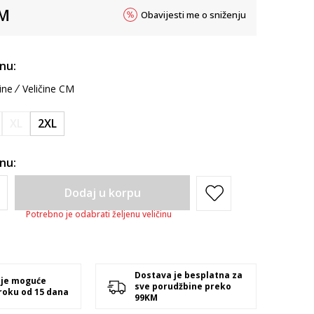
M
Obavijesti me o sniženju
inu:
ine
Veličine CM
XL
2XL
inu:
Dodaj u korpu
Potrebno je odabrati željenu veličinu
Dostava je besplatna za
 je moguće
sve porudžbine preko
 roku od 15 dana
99KM