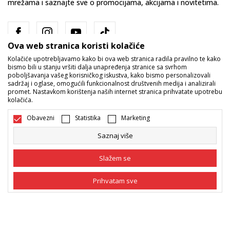
mrežama i saznajte sve o promocijama, akcijama i novitetima.
Ova web stranica koristi kolačiće
Kolačiće upotrebljavamo kako bi ova web stranica radila pravilno te kako
bismo bili u stanju vršiti dalja unapređenja stranice sa svrhom
poboljšavanja vašeg korisničkog iskustva, kako bismo personalizovali
sadržaj i oglase, omogućili funkcionalnost društvenih medija i analizirali
promet. Nastavkom korištenja naših internet stranica prihvatate upotrebu
Bosna i Hercegovina
Promijenite
kolačića.
Obavezni
Statistika
Marketing
Saznaj više
Slažem se
Nastojimo da budemo što precizniji u opisu proizvoda, prikazu slika i
Prihvatam sve
samih cijena, ali ne možemo garantovati da su sve informacije kompletne
i bez grešaka. Svi artikli prikazani na sajtu su dio naše ponude i ne
podrazumijeva da su dostupni u svakom trenutku. Raspoloživost robe
Obavezni
Obavezni kolačići čine stranicu upotrebljivom
možete provjeriti pozivom na broj 055/490-400.
omogućavajući osnovne funkcije kao što su
navigacija stranicom i pristup zaštićenim
©2026
www.sportvision.ba
, Izrada
NB SOFT
. Sva prava zadržana.
Statistika
područjima. Sport Vision koristi kolačiće koji su