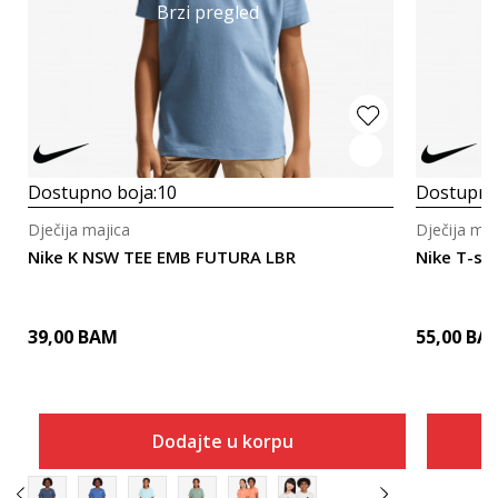
Brzi pregled
Dostupno boja:
10
Dostupno
Dječija majica
Dječija maj
Nike K NSW TEE EMB FUTURA LBR
Nike T-shi
39,00
BAM
55,00
BA
Dodajte u korpu