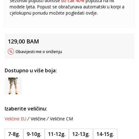
Sezonski popusti donose
do čak 40%
popusta na hit
modele ljeta. Popust se obračunava automatski u korpi a
cjelokupnu ponudu možete pogledati
ovdje
.
129,00
BAM
Obavijesti me o sniženju
Dostupno u više boja:
Izaberite veličinu:
Veličine EU
Veličine
Veličine CM
7-8g.
9-10g.
11-12g.
12-13g.
14-15g.