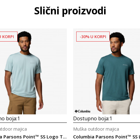
Slični proizvodi
U KORPI
-30% U KORPI
o boja:
1
Dostupno boja:
1
tdoor majica
Muška outdoor majica
Columbia Parsons Point™ SS Logo Tee