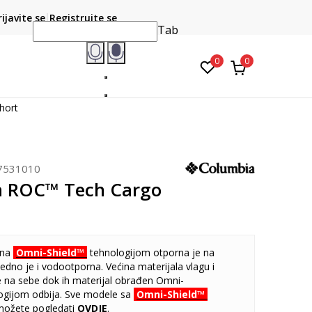
CLICK & COLLECT
atite karticom online i preuzmite u prodavnici po vašem
rijavite se
Registrujte se
do 6 mje
izboru
Tab
0
0
hort
7531010
a ROC™ Tech Cargo
ena
Omni-Shield™
tehnologijom otporna je na
ujedno je i vodootporna. Većina materijala vlagu i
e na sebe dok ih materijal obrađen
Omni-
ogijom odbija. Sve modele sa
Omni-Shield™
možete pogledati
OVDJE
.