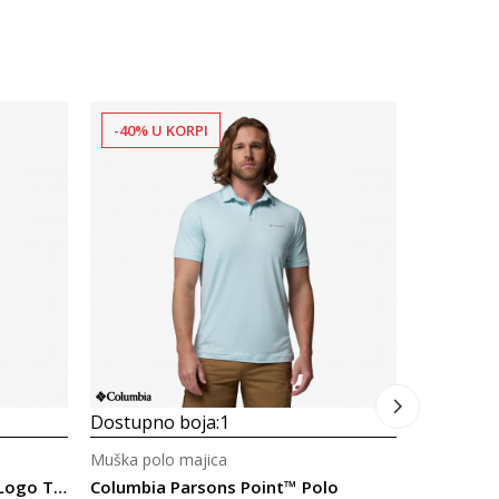
-40% U KORPI
-30% U 
Dostupno
Muška pol
Columbia 
OMNI SHAD
69,00
B
Dostupno boja:
1
Muška polo majica
Columbia Parsons Point™ SS Logo Tee
Columbia Parsons Point™ Polo