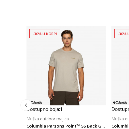
-30% U KORPI
-30% 
Dostupno boja:
1
Dostupn
Muška outdoor majica
Muška ou
Columbia Parsons Point™ SS Back Graphic Tee