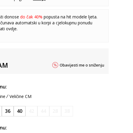
sti donose
do čak 40%
popusta na hit modele ljeta.
čunava automatski u korpi a cjelokupnu ponudu
ati
ovdje
.
AM
Obavijesti me o sniženju
inu:
ine
Veličine CM
36
40
42
44
28
38
inu: