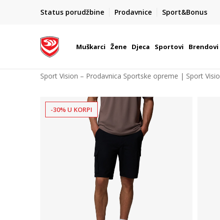
POZOVITE NAS NA : 055/490-400
Status porudžbine
Prodavnice
Sport&Bonus
daj više
Pon-Pet od 9h - 16h
Muškarci
Žene
Djeca
Sportovi
Brendovi
Sport Vision – Prodavnica Sportske opreme | Sport Visi
-30% U KORPI