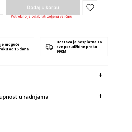
Dodaj u korpu
Potrebno je odabrati željenu veličinu
Dostava je besplatna za
 je moguće
sve porudžbine preko
 roku od 15 dana
99KM
tupnost u radnjama