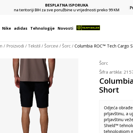
BESPLATNA ISPORUKA
Pl
P
na teritoriji BIH za sve poružbine u vrijednosti preko 99 KM
Nike
adidas
Tehnologije
Novosti
on
Proizvodi
Tekstil
Šorcevi
Šorc
Columbia ROC™ Tech Cargo S
Šorc
Šifra artikla:
215
Columbi
Short
Odjeća obrađ
prljavštinu, a 
prljavštinu vež
Shield™ tehnol
tehnologijom 