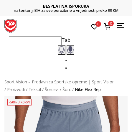
BESPLATNA ISPORUKA
na teritoriji BIH za sve poružbine u vrijednosti preko 99 KM
0
0
Tab
Sport Vision – Prodavnica Sportske opreme | Sport Vision
Proizvodi
Tekstil
Šorcevi
Šorc
Nike Flex Rep
-50% U KORPI