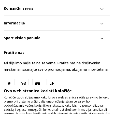
Korisnički servis
Informacije
Sport Vision ponude
Pratite nas
Mi dijelimo naše tajne sa vama. Pratite nas na društvenim
mrežama i saznajte sve o promocijama, akcijama i novitetima.
Ova web stranica koristi kolačiće
Kolačiće upotrebljavamo kako bi ova web stranica radila pravilno te kako
bismo bili u stanju vršiti dalja unapređenja stranice sa svrhom
poboljšavanja vašeg korisničkog iskustva, kako bismo personalizovali
sadržaj i oglase, omogućili funkcionalnost društvenih medija i analizirali
promet. Nastavkom korištenja naših internet stranica prihvatate upotrebu