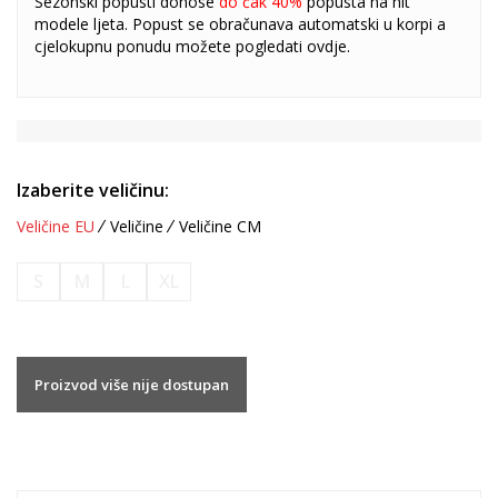
Sezonski popusti donose
do čak 40%
popusta na hit
modele ljeta. Popust se obračunava automatski u korpi a
cjelokupnu ponudu možete pogledati
ovdje
.
Izaberite veličinu:
Veličine EU
Veličine
Veličine CM
S
M
L
XL
Proizvod više nije dostupan