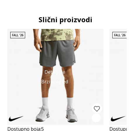
Slični proizvodi
FALL '26
FALL '26
Detaljnije
Brzi pregled
Dostupno boja:
5
Dostupno