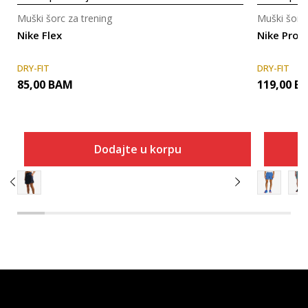
Muški šorc za trening
Muški šorc 
Nike Flex
Nike Pro
DRY-FIT
DRY-FIT
85,00
BAM
119,00
B
Dodajte u korpu