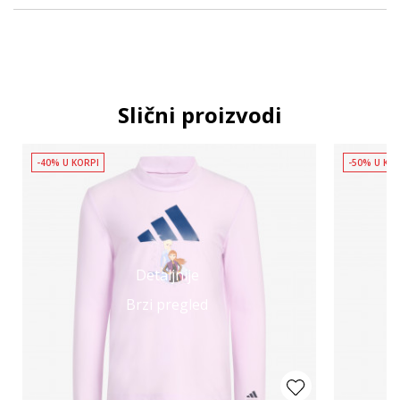
Slični proizvodi
-40% U KORPI
-50% U KO
Detaljnije
Brzi pregled