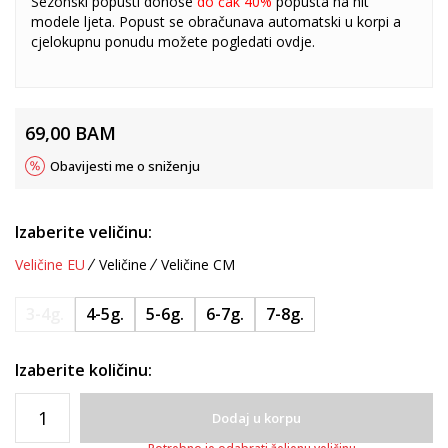
Sezonski popusti donose
do čak 40%
popusta na hit
modele ljeta. Popust se obračunava automatski u korpi a
cjelokupnu ponudu možete pogledati
ovdje
.
69,00
BAM
Obavijesti me o sniženju
Izaberite veličinu:
Veličine EU
Veličine
Veličine CM
3-4g.
4-5g.
5-6g.
6-7g.
7-8g.
Izaberite količinu:
Dodaj u korpu