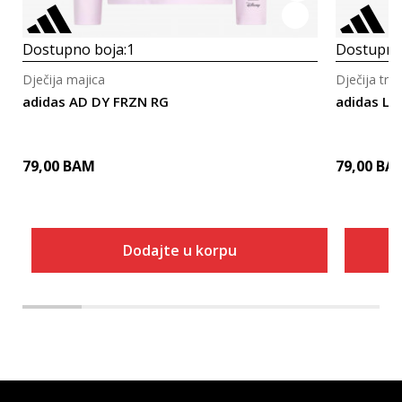
Dostupno boja:
1
Dostupno
Dječija majica
Dječija tre
adidas AD DY FRZN RG
adidas LG
79,00
BAM
79,00
BA
Dodajte u korpu