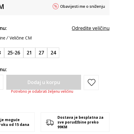
M
Obavijesti me o sniženju
inu:
Odredite veličinu
ine
Veličine CM
3
25-26
21
27
24
inu:
Dodaj u korpu
Potrebno je odabrati željenu veličinu
Dostava je besplatna za
 je moguće
sve porudžbine preko
 roku od 15 dana
99KM