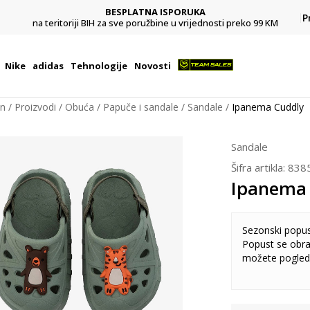
BESPLATNA ISPORUKA
Pl
P
na teritoriji BIH za sve poružbine u vrijednosti preko 99 KM
Nike
adidas
Tehnologije
Novosti
on
Proizvodi
Obuća
Papuče i sandale
Sandale
Ipanema Cuddly
Sandale
Šifra artikla:
838
Ipanema
Sezonski popu
Popust se obra
možete pogled