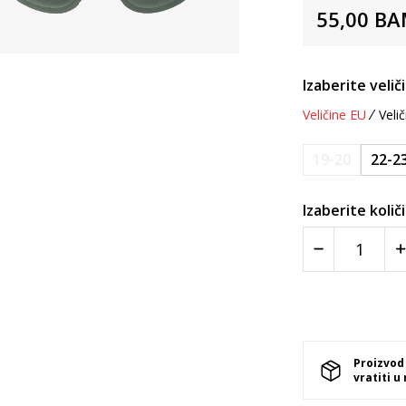
55,00
BA
Izaberite velič
Veličine EU
Velič
19-20
22-2
Izaberite količ
Proizvod
vratiti u