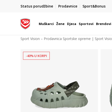
POZOVITE NAS NA : 055/490-400
Status porudžbine
Prodavnice
Sport&Bonus
daj više
Pon-Pet od 9h - 16h
Muškarci
Žene
Djeca
Sportovi
Brendovi
Sport Vision – Prodavnica Sportske opreme | Sport Visi
-40% U KORPI