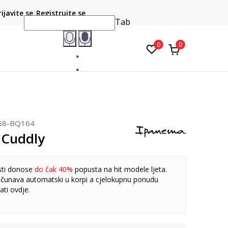
CLICK & COLLECT
atite karticom online i preuzmite u prodavnici po vašem
rijavite se
Registrujte se
do 6 mje
izboru
Tab
0
0
58-BQ164
 Cuddly
sti donose
do čak 40%
popusta na hit modele ljeta.
čunava automatski u korpi a cjelokupnu ponudu
ati
ovdje
.