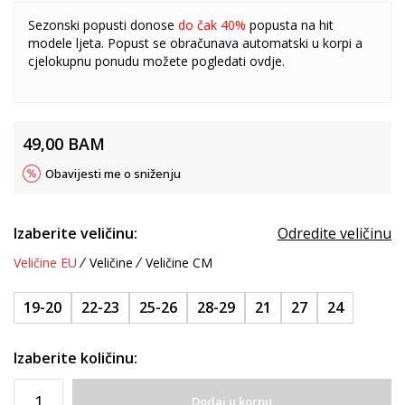
Sezonski popusti donose
do čak 40%
popusta na hit
modele ljeta. Popust se obračunava automatski u korpi a
cjelokupnu ponudu možete pogledati
ovdje
.
49,00
BAM
Obavijesti me o sniženju
Izaberite veličinu:
Odredite veličinu
Veličine EU
Veličine
Veličine CM
19-20
22-23
25-26
28-29
21
27
24
Izaberite količinu:
Dodaj u korpu