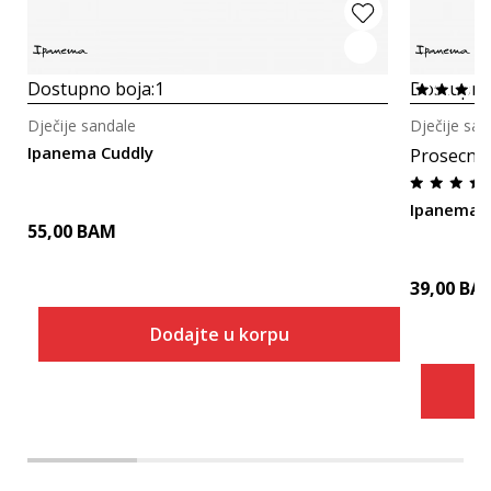
Dostupno boja:
1
Dostupno
Dječije sandale
Dječije san
Ipanema Cuddly
Prosecna
Ipanema I
55,00
BAM
39,00
BA
Dodajte u korpu