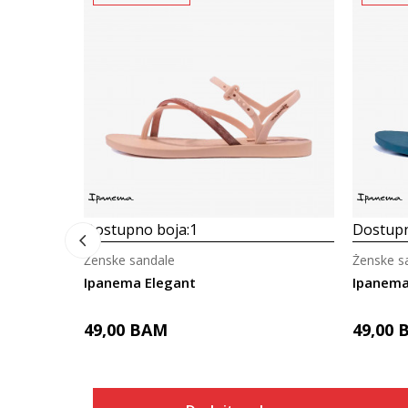
Dostupno boja:
1
Dostupn
Ženske sandale
Ženske s
Ipanema Elegant
Ipanema
49,00
BAM
49,00