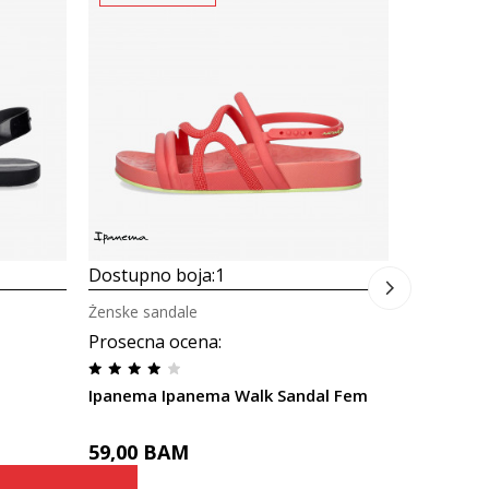
Dostupno
Ženske san
Ipanema 
59,00
B
Dostupno boja:
1
Ženske sandale
Prosecna ocena
:
Ipanema Ipanema Walk Sandal Fem
59,00
BAM