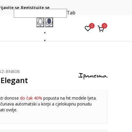
CLICK & COLLECT
atite karticom online i preuzmite u prodavnici po vašem
rijavite se
Registrujte se
do 6 mje
izboru
Tab
0
0
82-BN808
Elegant
sti donose
do čak 40%
popusta na hit modele ljeta.
čunava automatski u korpi a cjelokupnu ponudu
ati
ovdje
.