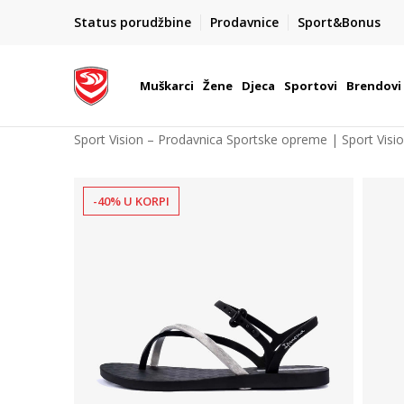
POZOVITE NAS NA : 055/490-400
Status porudžbine
Prodavnice
Sport&Bonus
daj više
Pon-Pet od 9h - 16h
Muškarci
Žene
Djeca
Sportovi
Brendovi
Sport Vision – Prodavnica Sportske opreme | Sport Visi
-40% U KORPI