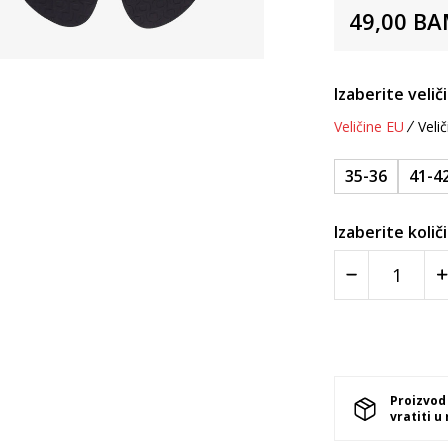
49,00
BA
Izaberite velič
Veličine EU
Velič
35-36
41-4
Izaberite količ
Proizvod
vratiti u