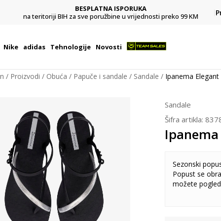
BESPLATNA ISPORUKA
Pl
P
na teritoriji BIH za sve poružbine u vrijednosti preko 99 KM
Nike
adidas
Tehnologije
Novosti
on
Proizvodi
Obuća
Papuče i sandale
Sandale
Ipanema Elegant
Sandale
Šifra artikla:
837
Ipanema 
Sezonski popu
Popust se obra
možete pogled