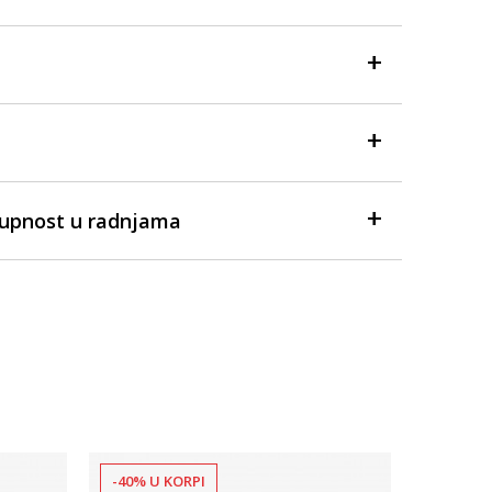
tupnost u radnjama
-40% U KORPI
-40% U 