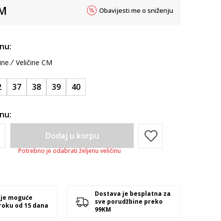
M
Obavijesti me o sniženju
inu:
ine
Veličine CM
2
37
38
39
40
inu:
Dodaj u korpu
Potrebno je odabrati željenu veličinu
Dostava je besplatna za
 je moguće
sve porudžbine preko
 roku od 15 dana
99KM