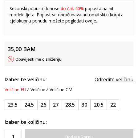
Sezonski popusti donose
do čak 40%
popusta na hit
modele ljeta. Popust se obračunava automatski u korpi a
cjelokupnu ponudu možete pogledati
ovdje
.
35,00
BAM
Obavijesti me o sniženju
Izaberite veličinu:
Odredite veličinu
Veličine EU
Veličine
Veličine CM
23.5
24.5
26
27
28.5
30
20.5
22
Izaberite količinu:
Dodaj u korpu