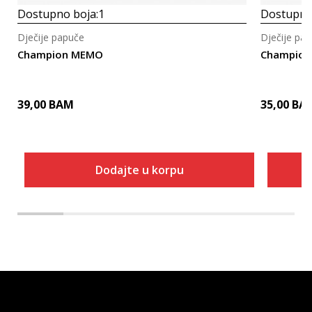
Dostupno boja:
1
Dostupno
Dječije papuče
Dječije pa
Champion MEMO
Champion
39,00
BAM
35,00
BA
Dodajte u korpu