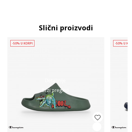
Slični proizvodi
-50% U KORPI
-50% U KO
Detaljnije
Brzi pregled