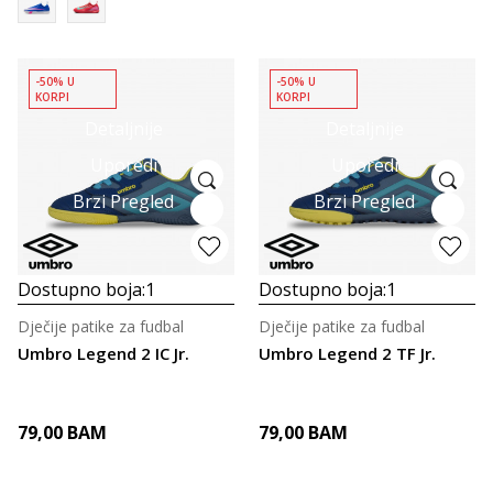
-50% U
-50% U
KORPI
KORPI
Detaljnije
Detaljnije
Uporedi
Uporedi
Brzi Pregled
Brzi Pregled
Dostupno boja:
1
Dostupno boja:
1
Dječije patike za fudbal
Dječije patike za fudbal
Umbro Legend 2 IC Jr.
Umbro Legend 2 TF Jr.
79,00
BAM
79,00
BAM