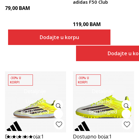
adidas F50 Club
79,00
BAM
119,00
BAM
Dodajte u korpu
Dodajte u k
-30% U
-30% U
KORPI
KORPI
Detaljnije
Detaljnije
Uporedi
Uporedi
Brzi Pregled
Brzi Pregled
Dostupno boja:
1
Dostupno boja:
1