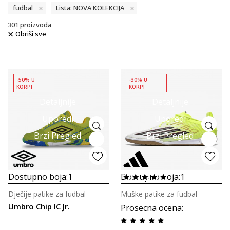
fudbal
Lista: NOVA KOLEKCIJA
301
proizvoda
Obriši sve
-50% U
-30% U
KORPI
KORPI
Detaljnije
Detaljnije
Uporedi
Uporedi
Brzi Pregled
Brzi Pregled
Dostupno boja:
1
Dostupno boja:
1
Dječije patike za fudbal
Muške patike za fudbal
Umbro Chip IC Jr.
Prosecna ocena
: