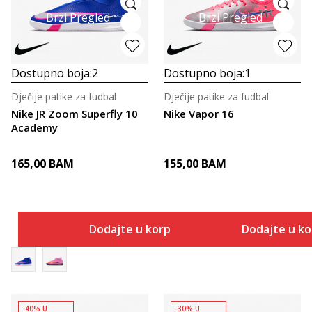
Brzi Pregled
Brzi Pregled
Dostupno boja:
2
Dostupno boja:
1
Dječije patike za fudbal
Dječije patike za fudbal
Nike JR Zoom Superfly 10
Nike Vapor 16
Academy
165,00
BAM
155,00
BAM
Dodajte u korpu
Dodajte u k
-40% U
-30% U