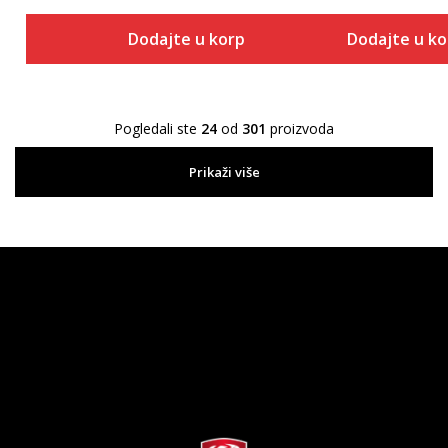
Dodajte u korpu
Dodajte u k
Pogledali ste
24
od
301
proizvoda
Prikaži više