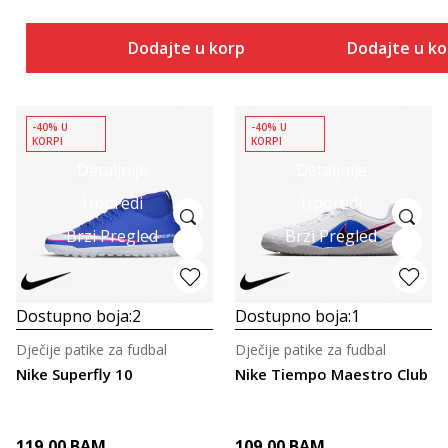
Dodajte u korpu
Dodajte u k
-40% U
-40% U
KORPI
KORPI
Detaljnije
Detaljnije
Uporedi
Uporedi
Brzi Pregled
Brzi Pregled
Dostupno boja:
2
Dostupno boja:
1
Dječije patike za fudbal
Dječije patike za fudbal
Nike Superfly 10
Nike Tiempo Maestro Club
119,00
BAM
109,00
BAM