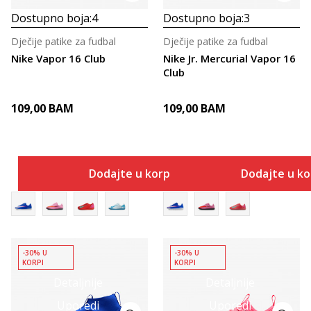
Dostupno boja:
4
Dostupno boja:
3
Dječije patike za fudbal
Dječije patike za fudbal
Nike Vapor 16 Club
Nike Jr. Mercurial Vapor 16
Club
109,00
BAM
109,00
BAM
Dodajte u korpu
Dodajte u k
-30% U
-30% U
KORPI
KORPI
Detaljnije
Detaljnije
Uporedi
Uporedi