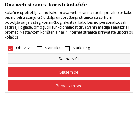
Sport Vision ponude
Ova web stranica koristi kolačiće
Kolačiće upotrebljavamo kako bi ova web stranica radila pravilno te kako
bismo bili u stanju vršiti dalja unapređenja stranice sa svrhom
Pratite nas
poboljšavanja vašeg korisničkog iskustva, kako bismo personalizovali
sadržaj i oglase, omogućili funkcionalnost društvenih medija i analizirali
Mi dijelimo naše tajne sa vama. Pratite nas na društvenim
promet. Nastavkom korištenja naših internet stranica prihvatate upotrebu
kolačića.
mrežama i saznajte sve o promocijama, akcijama i novitetima.
Obavezni
Statistika
Marketing
Saznaj više
Slažem se
Prihvatam sve
Bosna i Hercegovina
Promijenite
Obavezni
Obavezni kolačići čine stranicu upotrebljivom
omogućavajući osnovne funkcije kao što su
navigacija stranicom i pristup zaštićenim
Statistika
područjima. Sport Vision koristi kolačiće koji su
nužni za ispravno funkcionisanje naše web stranice
Marketing
kako bismo omogućili pojedine tehničke funkcije i
tako Vam osigurali pozitivno korisničko iskustvo.