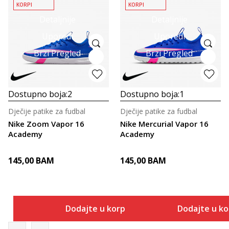
KORPI
KORPI
Detaljnije
Detaljnije
Uporedi
Uporedi
Brzi Pregled
Brzi Pregled
Dostupno boja:
2
Dostupno boja:
1
Dječije patike za fudbal
Dječije patike za fudbal
Nike Zoom Vapor 16
Nike Mercurial Vapor 16
Academy
Academy
145,00
BAM
145,00
BAM
Dodajte u korpu
Dodajte u k