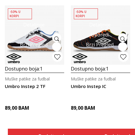
-50% U
-50% U
KORPI
KORPI
Detaljnije
Detaljnije
Uporedi
Uporedi
Brzi Pregled
Brzi Pregled
Dostupno boja:
1
Dostupno boja:
1
Muške patike za fudbal
Muške patike za fudbal
Umbro Instep 2 TF
Umbro Instep IC
89,00
BAM
89,00
BAM