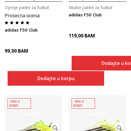
Dječije patike za fudbal
Muške patike za fudbal
adidas F50 Club
Prosecna ocena
:
adidas F50 Club
119,00
BAM
99,00
BAM
Dodajte u k
Dodajte u korpu
-30% U
-40% U
KORPI
KORPI
Detaljnije
Detaljnije
Uporedi
Uporedi