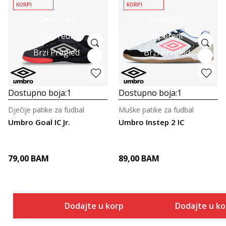
KORPI
KORPI
Detaljnije
Detaljnije
Uporedi
Uporedi
Brzi Pregled
Brzi Pregled
Dostupno boja:
1
Dostupno boja:
1
Dječije patike za fudbal
Muške patike za fudbal
Umbro Goal IC Jr.
Umbro Instep 2 IC
79,00
BAM
89,00
BAM
Dodajte u korpu
Dodajte u k