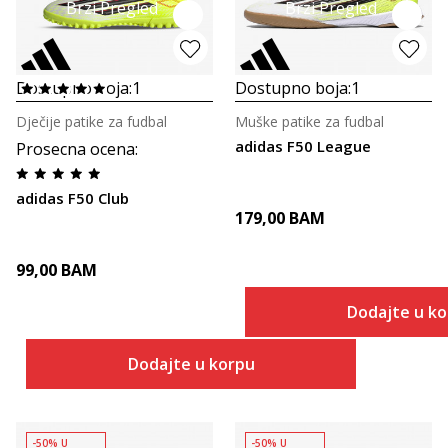
Brzi Pregled
Brzi Pregled
Dostupno boja:
1
Dostupno boja:
1
Dječije patike za fudbal
Muške patike za fudbal
adidas F50 League
Prosecna ocena
:
adidas F50 Club
179,00
BAM
99,00
BAM
Dodajte u k
Dodajte u korpu
-50% U
-50% U