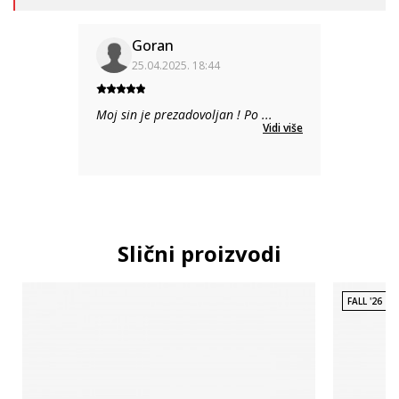
Goran
25.04.2025. 18:44
Moj sin je prezadovoljan ! Po
...
Vidi više
Slični proizvodi
FALL '26