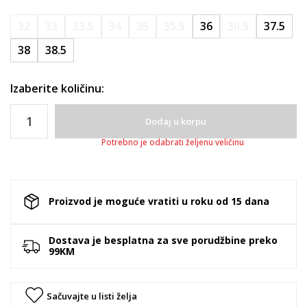
32
33
33.5
34
35
35.5
36
36.5
37.5
38
38.5
Izaberite količinu:
Dodaj u korpu
Potrebno je odabrati željenu veličinu
Proizvod je moguće vratiti u roku od 15 dana
Dostava je besplatna za sve porudžbine preko
99KM
Sačuvajte u listi želja