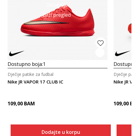
Detaljnije
Brzi pregled
Dostupno boja:
1
Dostupno
Dječije patike za fudbal
Dječije pat
Nike JR VAPOR 17 CLUB IC
Nike JR V
109,00
BAM
109,00
B
Dodajte u korpu