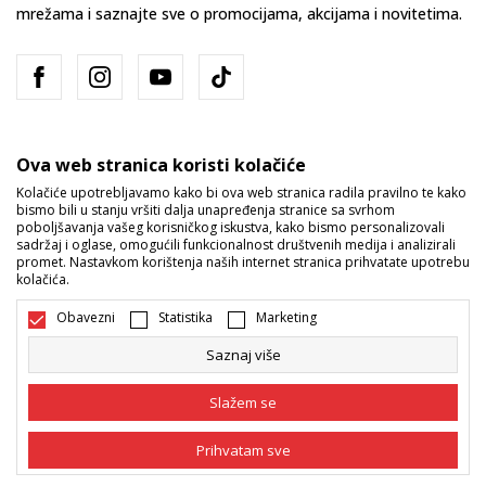
mrežama i saznajte sve o promocijama, akcijama i novitetima.
Ova web stranica koristi kolačiće
Kolačiće upotrebljavamo kako bi ova web stranica radila pravilno te kako
bismo bili u stanju vršiti dalja unapređenja stranice sa svrhom
Bosna i Hercegovina
Promijenite
poboljšavanja vašeg korisničkog iskustva, kako bismo personalizovali
sadržaj i oglase, omogućili funkcionalnost društvenih medija i analizirali
promet. Nastavkom korištenja naših internet stranica prihvatate upotrebu
kolačića.
Obavezni
Statistika
Marketing
Saznaj više
Nastojimo da budemo što precizniji u opisu proizvoda, prikazu slika i
samih cijena, ali ne možemo garantovati da su sve informacije kompletne
Slažem se
i bez grešaka. Svi artikli prikazani na sajtu su dio naše ponude i ne
podrazumijeva da su dostupni u svakom trenutku. Raspoloživost robe
možete provjeriti pozivom na broj 055/490-400.
Prihvatam sve
©2026
www.sportvision.ba
, Izrada
NB SOFT
. Sva prava zadržana.