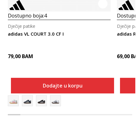
Dostupno boja:
4
Dostupno
Dječije patike
Dječije pat
adidas VL COURT 3.0 CF I
adidas RU
79,00
BAM
69,00
BA
Dodajte u korpu