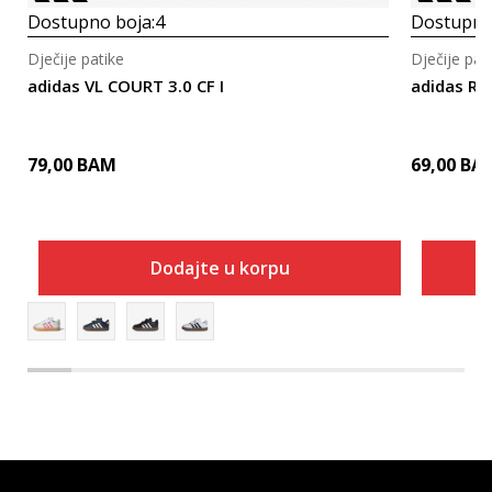
Dostupno boja:
4
Dostupno
Dječije patike
Dječije pat
adidas VL COURT 3.0 CF I
adidas RU
79,00
BAM
69,00
BA
Dodajte u korpu