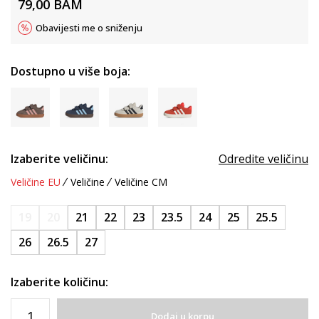
79,00
BAM
Obavijesti me o sniženju
Dostupno u više boja:
Izaberite veličinu:
Odredite veličinu
Veličine EU
Veličine
Veličine CM
19
20
21
22
23
23.5
24
25
25.5
26
26.5
27
Izaberite količinu:
Dodaj u korpu