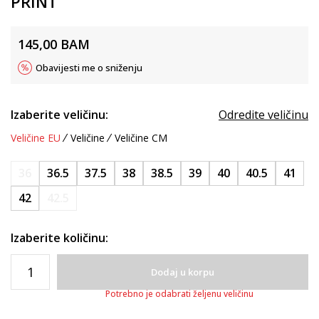
PRINT
145,00
BAM
Obavijesti me o sniženju
Izaberite veličinu:
Odredite veličinu
Veličine EU
Veličine
Veličine CM
36
36.5
37.5
38
38.5
39
40
40.5
41
42
42.5
Izaberite količinu:
Dodaj u korpu
Potrebno je odabrati željenu veličinu