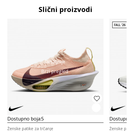
Slični proizvodi
FALL '26
Detaljnije
Brzi pregled
Dostupno boja:
5
Dostupno
Ženske patike za trčanje
Ženske pati