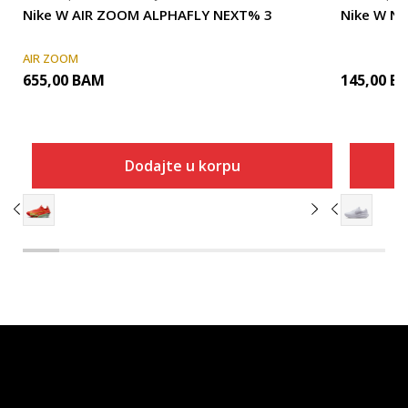
Nike W AIR ZOOM ALPHAFLY NEXT% 3
Nike W NI
AIR ZOOM
655,00
BAM
145,00
B
Dodajte u korpu