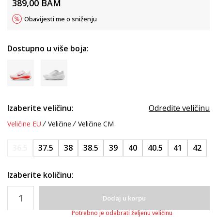
389,00
BAM
Obavijesti me o sniženju
Dostupno u više boja:
Izaberite veličinu:
Odredite veličinu
Veličine EU
Veličine
Veličine CM
36.5
37.5
38
38.5
39
40
40.5
41
42
Izaberite količinu:
Dodaj u korpu
Potrebno je odabrati željenu veličinu