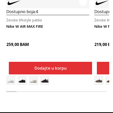
Dostupno boja:
4
Dostupno
Ženske lifestyle patike
Ženske life
Nike W AIR MAX FIRE
Nike W NI
259,00
BAM
219,00
B
Dodajte u korpu