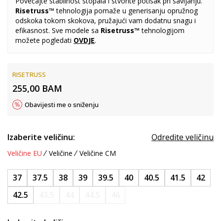
Povećajte stabilnost stopala i stvorite potisak pri savijanju.
Risetruss™
tehnologija pomaže u generisanju opružnog
odskoka tokom skokova, pružajući vam dodatnu snagu i
efikasnost. Sve modele sa
Risetruss™
tehnologijom
možete pogledati
OVDJE
.
RISETRUSS
255,00
BAM
Obavijesti me o sniženju
Izaberite veličinu:
Odredite veličinu
Veličine EU
Veličine
Veličine CM
37
37.5
38
39
39.5
40
40.5
41.5
42
42.5
43.5
44
44.5
46