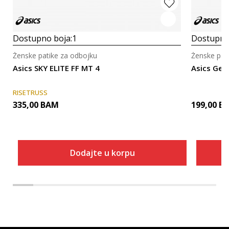
Dostupno boja:
1
Dostupno
Ženske patike za odbojku
Ženske pat
Asics SKY ELITE FF MT 4
Asics Gel
RISETRUSS
335,00
BAM
199,00
B
Dodajte u korpu