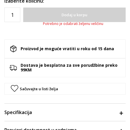
Izaberite količinu:
Dodaj u korpu
Potrebno je odabrati željenu veličinu
Proizvod je moguće vratiti u roku od 15 dana
Dostava je besplatna za sve porudžbine preko
99KM
Sačuvajte u listi želja
Specifikacija
Provjeri dostupnost u radnjama