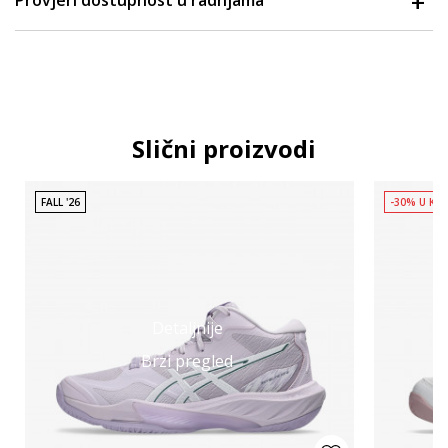
Slični proizvodi
FALL '26
-30% U KO
Detaljnije
Brzi pregled