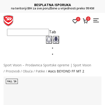
BESPLATNA ISPORUKA
na teritoriji BIH za sve poružbine u vrijednosti preko 99 KM
0
0
Tab
Sport Vision – Prodavnica Sportske opreme | Sport Vision
Proizvodi
Obuća
Patike
Asics BEYOND FF MT 2
FALL '26