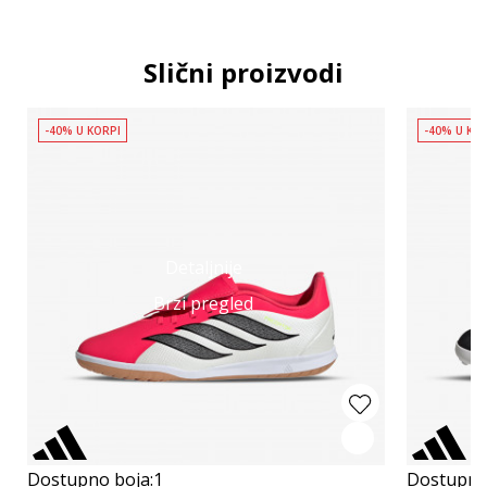
Slični proizvodi
-40% U KORPI
-40% U KO
Detaljnije
Brzi pregled
Dostupno boja:
1
Dostupno