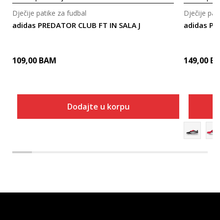
Dječije patike za fudbal
Dječije pat
adidas PREDATOR CLUB FT IN SALA J
adidas PR
109,00
BAM
149,00
B
Dodajte u korpu