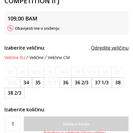
COMPETITION II J
109,00
BAM
Obavijesti me o sniženju
Izaberite veličinu:
Odredite veličinu
Veličine EU
Veličine
Veličine CM
29
28
28.5
30
30.5
31
31.5
32
33
33.5
34
35
35.5
36
36 2/3
37 1/3
38
38 2/3
Izaberite količinu:
Dodaj u korpu
Potrebno je odabrati željenu veličinu