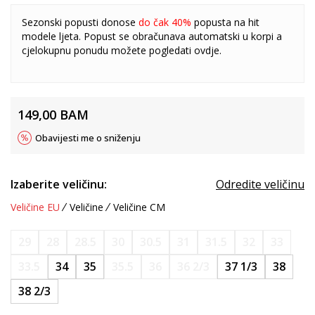
Sezonski popusti donose
do čak 40%
popusta na hit
modele ljeta. Popust se obračunava automatski u korpi a
cjelokupnu ponudu možete pogledati
ovdje
.
149,00
BAM
Obavijesti me o sniženju
Izaberite veličinu:
Odredite veličinu
Veličine EU
Veličine
Veličine CM
29
28
28.5
30
30.5
31
31.5
32
33
33.5
34
35
35.5
36
36 2/3
37 1/3
38
38 2/3