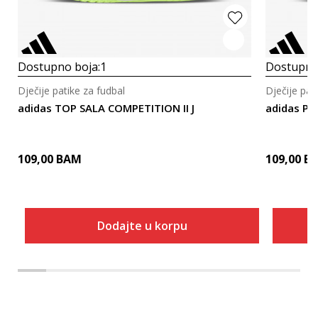
Dostupno boja:
1
Dostupno
Dječije patike za fudbal
Dječije pat
adidas TOP SALA COMPETITION II J
adidas PR
109,00
BAM
109,00
B
Dodajte u korpu