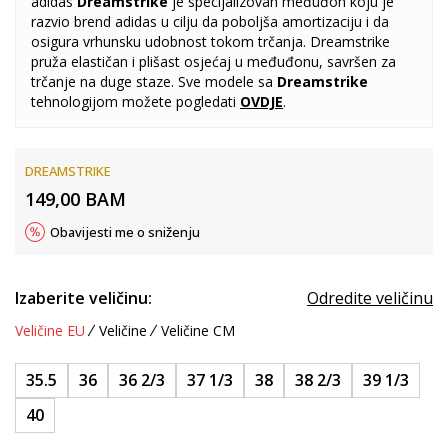
adidas
Dreamstrike
je specijalizovan međuđon koju je
razvio brend adidas u cilju da poboljša amortizaciju i da
osigura vrhunsku udobnost tokom trčanja. Dreamstrike
pruža elastičan i plišast osjećaj u međuđonu, savršen za
trčanje na duge staze. Sve modele sa
Dreamstrike
tehnologijom možete pogledati
OVDJE
.
DREAMSTRIKE
149,00
BAM
Obavijesti me o sniženju
Izaberite veličinu:
Odredite veličinu
Veličine EU
Veličine
Veličine CM
35.5
36
36 2/3
37 1/3
38
38 2/3
39 1/3
40