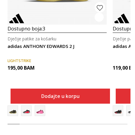
Dostupno boja:
3
Dostupno
Dječije patike za košarku
Dječije pat
adidas ANTHONY EDWARDS 2 J
adidas Adi
LIGHTSTRIKE
195,00
BAM
119,00
B
Dodajte u korpu