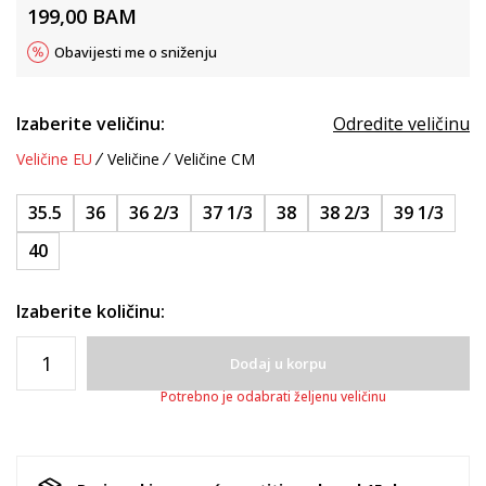
199,00
BAM
Obavijesti me o sniženju
Izaberite veličinu:
Odredite veličinu
Veličine EU
Veličine
Veličine CM
35.5
36
36 2/3
37 1/3
38
38 2/3
39 1/3
40
Izaberite količinu:
Dodaj u korpu
Potrebno je odabrati željenu veličinu