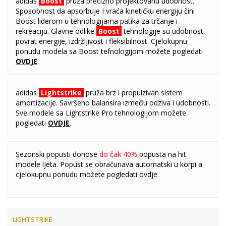
adidas
Boost
pruža precizno projektovanu udobnost.
Sposobnost da apsorbuje I vraća kinetičku energiju čini
Boost liderom u tehnologijama patika za trčanje i
rekreaciju. Glavne odlike
Boost
tehnologije su udobnost,
povrat energije, izdržljivost i fleksibilnost. Cjelokupnu
ponudu modela sa Boost tefnologijom možete pogledati
OVDJE
.
adidas
Lightstrike
pruža brz i propulzivan sistem
amortizacije. Savršeno balansira između odziva i udobnosti.
Sve modele sa Lightstrike Pro tehnologijom možete
pogledati
OVDJE
.
Sezonski popusti donose
do čak 40%
popusta na hit
modele ljeta. Popust se obračunava automatski u korpi a
cjelokupnu ponudu možete pogledati
ovdje
.
LIGHTSTRIKE