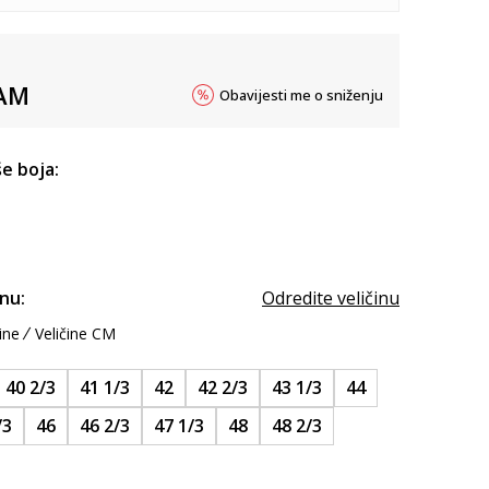
AM
Obavijesti me o sniženju
e boja:
inu:
Odredite veličinu
ine
Veličine CM
40 2/3
41 1/3
42
42 2/3
43 1/3
44
/3
46
46 2/3
47 1/3
48
48 2/3