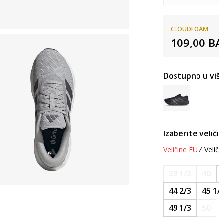
CLOUDFOAM
109,00
B
Dostupno u viš
Izaberite velič
Veličine EU
Velič
39 1/3
40
44 2/3
45 1
49 1/3
50