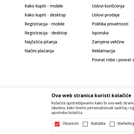
Kako kupiti - mobile
Uslovi korišćenja
Kako kupiti - desktop
Uslovi prodaje
Registracija - mobile
Politika privatnosti
Registracija - desktop
Isporuka
Najčešća pitanja
Zamjena veličine
Načini plaćanja
Reklamacija
Povrat robe i povrat 
Ova web stranica koristi kolačiće
Kolačiće upotrebljavamo kako bi ova web stranica
iskustva, kako bismo personalizovali sadržaj i og
upotrebu kolačića.
Nastojimo da budemo što precizniji u o
Svi artikli prikazani na sajtu su dio 
Obavezni
Statistika
Marketin