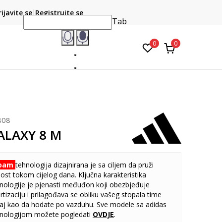
CLICK & COLLECT
atite karticom online i preuzmite u prodavnici po vašem
rijavite se
Registrujte se
do 6 mje
izboru
Tab
0
0
808
ALAXY 8 M
foam
tehnologija dizajnirana je sa ciljem da pruži
ost tokom cijelog dana. Ključna karakteristika
ologije je pjenasti međuđon koji obezbjeđuje
izaciju i prilagođava se obliku vašeg stopala time
ćaj kao da hodate po vazduhu. Sve modele sa adidas
nologijom možete pogledati
OVDJE
.