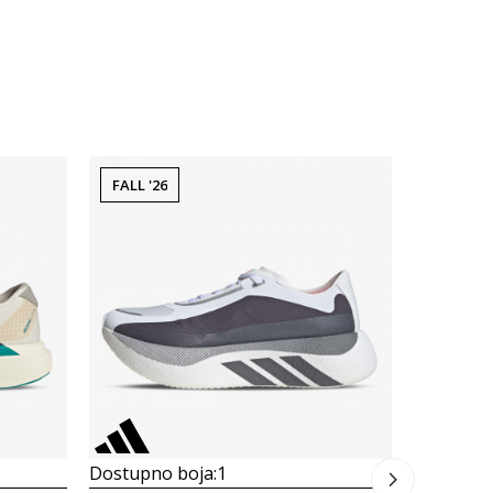
FALL '26
FALL '26
Dostupno
Muške pati
adidas A
LIGHTSTRIK
195,00
Dostupno boja:
1