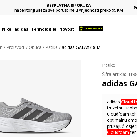
BESPLATNA ISPORUKA
Pl
P
na teritoriji BIH za sve poružbine u vrijednosti preko 99 KM
Nike
adidas
Tehnologije
Novosti
on
Proizvodi
Obuća
Patike
adidas GALAXY 8 M
Patike
Šifra artikla:
IH9
adidas G
adidas
Cloud
izuzetnu udobn
Cloudfoam tehn
optimalnu amort
pružajući osje
Cloudfoam
teh