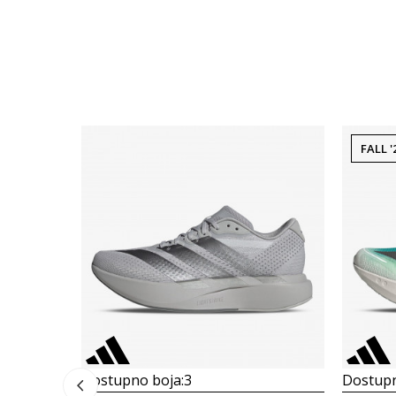
FALL '
Dostupno boja:
3
Dostupn