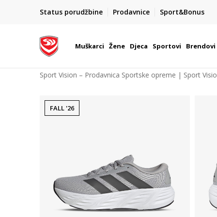
POZOVITE NAS NA : 055/490-400
Status porudžbine
Prodavnice
Sport&Bonus
daj više
Pon-Pet od 9h - 16h
Muškarci
Žene
Djeca
Sportovi
Brendovi
Sport Vision – Prodavnica Sportske opreme | Sport Visi
FALL '26