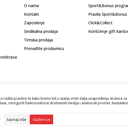
O nama
Sport&Bonus progr
Kontakt
Pravila Sport&Bonus
Zaposlenje
Click&Collect
Sindikalna prodaja
Korišćenje gift kartic
Timska prodaja
Pronađite prodavnicu
sredstava
 radila pravilno te kako bismo bili u stanju vršiti dalja unapređenja stranice 
lase, omogućili funkcionalnost društvenih medija i analizirali promet. Nastavkom
pisu proizvoda, prikazu slika i samih cijena, ali ne možemo garantovati da su s
naše ponude i ne podrazumijeva da su dostupni u svakom trenutku. Raspoloživost
g
055/490-400.
Saznaj više
Slažem se
©2026
www.sportvision.ba
, Izrada
NB SOFT
. Sva prava zadržana.