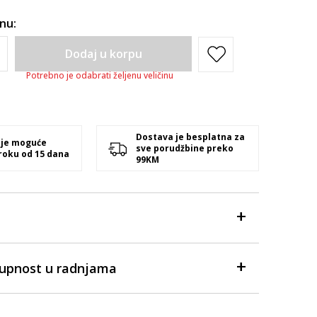
inu:
Dodaj u korpu
Potrebno je odabrati željenu veličinu
Dostava je besplatna za
 je moguće
sve porudžbine preko
 roku od 15 dana
99KM
tupnost u radnjama