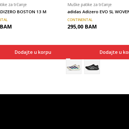
ike za trčanje
Muške patike za trčanje
ADIZERO BOSTON 13 M
adidas Adizero EVO SL WOVE
NTAL
CONTINENTAL
BAM
295,00
BAM
Dodajte u korpu
Dodajte u ko