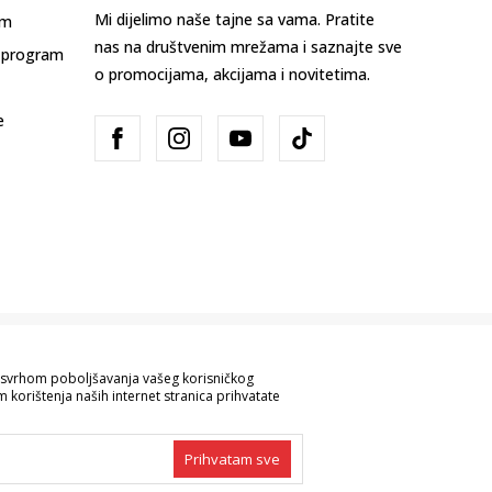
Mi dijelimo naše tajne sa vama. Pratite
am
nas na društvenim mrežama i saznajte sve
 program
o promocijama, akcijama i novitetima.
e
Bosna i Hercegovina
Promijenite
sa svrhom poboljšavanja vašeg korisničkog
 korištenja naših internet stranica prihvatate
ve informacije kompletne i bez grešaka.
 robe možete provjeriti pozivom na broj
Prihvatam sve