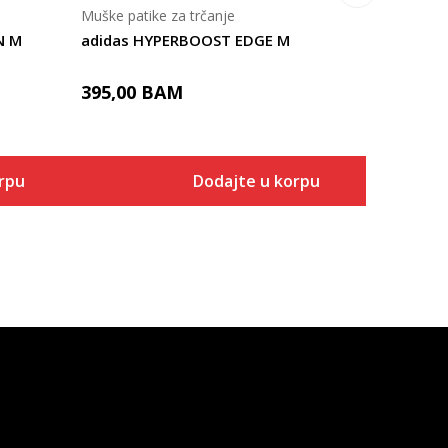
Muške patike za trčanje
N M
adidas HYPERBOOST EDGE M
395,00
BAM
rpu
Dodajte u korpu