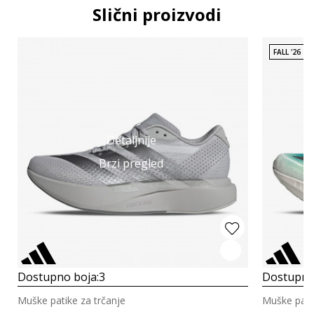
Slični proizvodi
FALL '26
Detaljnije
Brzi pregled
Dostupno boja:
3
Dostupno
Muške patike za trčanje
Muške patik