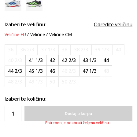
Izaberite veličinu:
Odredite veličinu
Veličine EU
Veličine
Veličine CM
36
36 2/3
37 1/3
38
38 2/3
39 1/3
40
40 2/3
41 1/3
42
42 2/3
43 1/3
44
44 2/3
45 1/3
46
46 2/3
47 1/3
48
48 2/3
49 1/3
50
50 2/3
Izaberite količinu:
Dodaj u korpu
Potrebno je odabrati željenu veličinu