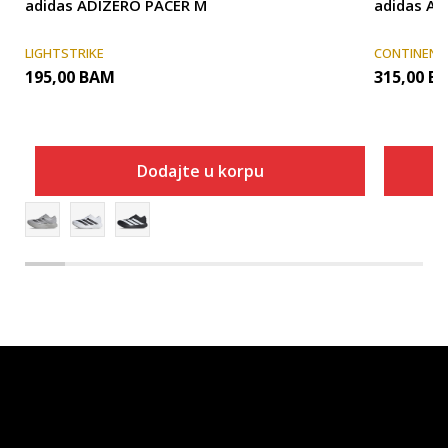
adidas ADIZERO PACER M
adidas A
LIGHTSTRIKE
CONTINENT
195,00
BAM
315,00
B
Dodajte u korpu