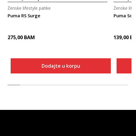
Ženske lifestyle patike
Ženske life
Puma RS Surge
Puma Soft
275,00
BAM
139,00
B
Dodajte u korpu