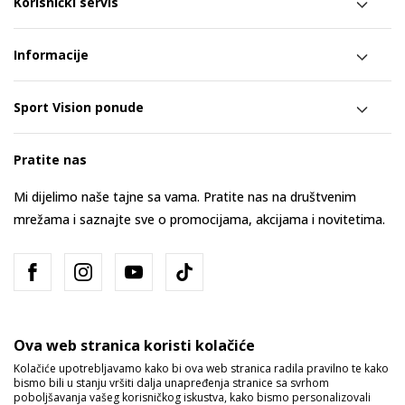
Korisnički servis
Informacije
Sport Vision ponude
Pratite nas
Mi dijelimo naše tajne sa vama. Pratite nas na društvenim
mrežama i saznajte sve o promocijama, akcijama i novitetima.
Ova web stranica koristi kolačiće
Kolačiće upotrebljavamo kako bi ova web stranica radila pravilno te kako
bismo bili u stanju vršiti dalja unapređenja stranice sa svrhom
Bosna i Hercegovina
Promijenite
poboljšavanja vašeg korisničkog iskustva, kako bismo personalizovali