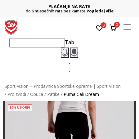
PLAĆANJE NA RATE
do 6 mjesečnih rata bez kamate
Pogledaj više
0
0
Tab
Sport Vision – Prodavnica Sportske opreme | Sport Vision
Proizvodi
Obuća
Patike
Puma Cali Dream
60% U KORPI