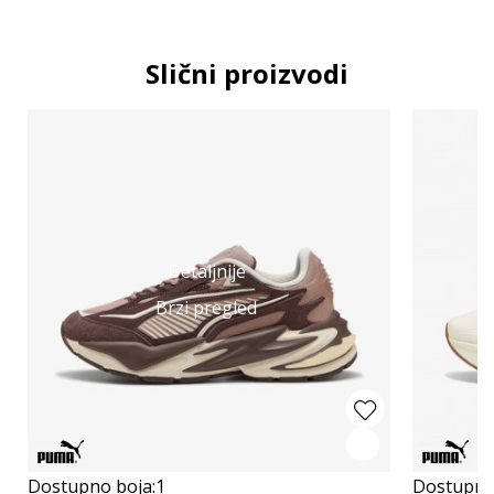
Slični proizvodi
Detaljnije
Brzi pregled
Dostupno boja:
1
Dostupno