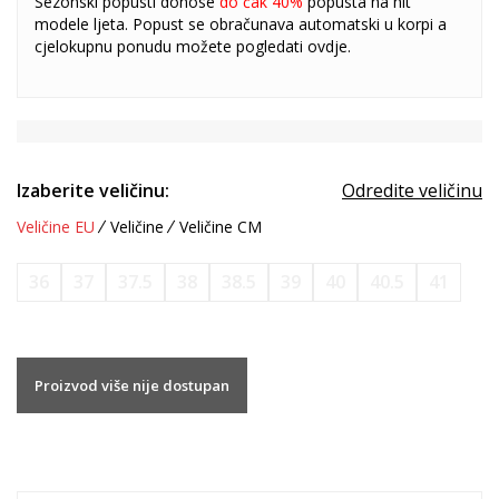
Sezonski popusti donose
do čak 40%
popusta na hit
modele ljeta. Popust se obračunava automatski u korpi a
cjelokupnu ponudu možete pogledati
ovdje
.
Izaberite veličinu:
Odredite veličinu
Veličine EU
Veličine
Veličine CM
36
37
37.5
38
38.5
39
40
40.5
41
Proizvod više nije dostupan