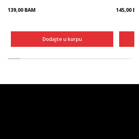
139,00
BAM
145,00
B
Dodajte u korpu