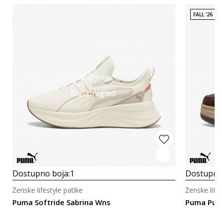
FALL '26
Detaljnije
Brzi pregled
Dostupno boja:
1
Dostupno
Ženske lifestyle patike
Ženske life
Puma Softride Sabrina Wns
Puma Pum