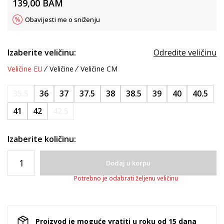
139,00
BAM
Obavijesti me o sniženju
Izaberite veličinu:
Odredite veličinu
Veličine EU
Veličine
Veličine CM
35.5
36
37
37.5
38
38.5
39
40
40.5
41
42
42.5
Izaberite količinu:
Dodaj u korpu
Potrebno je odabrati željenu veličinu
Proizvod je moguće vratiti u roku od 15 dana