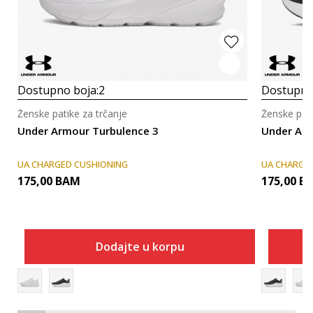
Dostupno boja:
2
Dostupno
Ženske patike za trčanje
Ženske pati
Under Armour Turbulence 3
Under Arm
UA CHARGED CUSHIONING
UA CHARGE
175,00
BAM
175,00
B
Dodajte u korpu