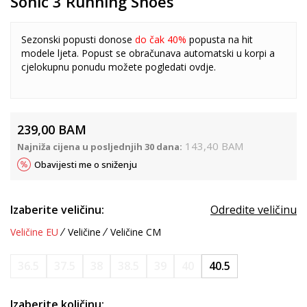
Sonic 3 Running Shoes
Sezonski popusti donose
do čak 40%
popusta na hit
modele ljeta. Popust se obračunava automatski u korpi a
cjelokupnu ponudu možete pogledati
ovdje
.
239,00
BAM
143,40
BAM
Najniža cijena u posljednjih 30 dana:
Obavijesti me o sniženju
Izaberite veličinu:
Odredite veličinu
Veličine EU
Veličine
Veličine CM
36.5
37.5
38
38.5
39
40
40.5
Izaberite količinu: