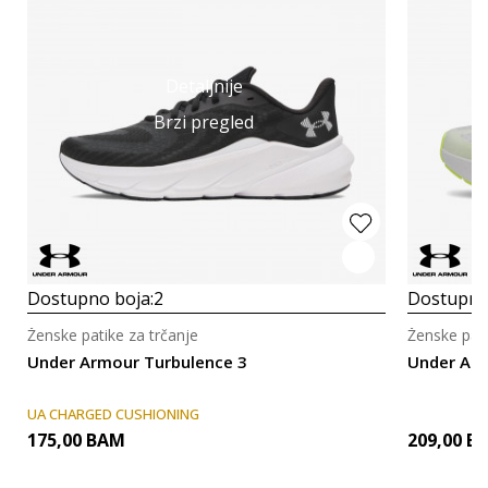
Detaljnije
Brzi pregled
Dostupno boja:
2
Dostupno
Ženske patike za trčanje
Ženske pati
Under Armour Turbulence 3
Under Arm
UA CHARGED CUSHIONING
175,00
BAM
209,00
B