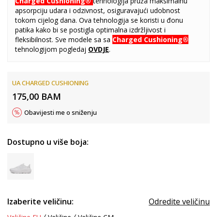
Charged Cushioning®
tehnologija pruža maksimalnu
apsorpciju udara i odzivnost, osiguravajući udobnost
tokom cijelog dana. Ova tehnologija se koristi u đonu
patika kako bi se postigla optimalna izdržljivost i
fleksibilnost. Sve modele sa sa
Charged Cushioning®
tehnologijom pogledaj
OVDJE
.
UA CHARGED CUSHIONING
175,00
BAM
Obavijesti me o sniženju
Dostupno u više boja:
Izaberite veličinu:
Odredite veličinu