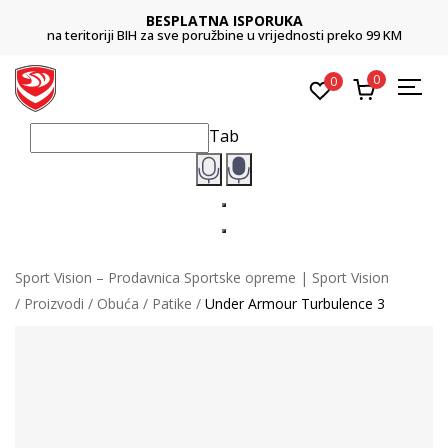
UKA
CLICK & COLLECT
ijednosti preko 99 KM
Platite karticom online i preuzmite u prodavn
0
0
Tab
Sport Vision – Prodavnica Sportske opreme | Sport Vision
Proizvodi
Obuća
Patike
Under Armour Turbulence 3