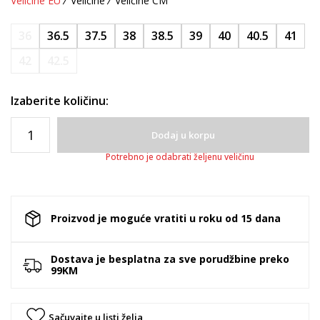
Veličine EU
Veličine
Veličine CM
36
36.5
37.5
38
38.5
39
40
40.5
41
42
42.5
Izaberite količinu:
Dodaj u korpu
Potrebno je odabrati željenu veličinu
Proizvod je moguće vratiti u roku od 15 dana
Dostava je besplatna za sve porudžbine preko
99KM
Sačuvajte u listi želja