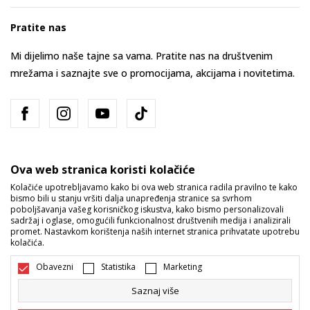
Pratite nas
Mi dijelimo naše tajne sa vama. Pratite nas na društvenim
mrežama i saznajte sve o promocijama, akcijama i novitetima.
Ova web stranica koristi kolačiće
Kolačiće upotrebljavamo kako bi ova web stranica radila pravilno te kako
bismo bili u stanju vršiti dalja unapređenja stranice sa svrhom
Bosna i Hercegovina
Promijenite
poboljšavanja vašeg korisničkog iskustva, kako bismo personalizovali
sadržaj i oglase, omogućili funkcionalnost društvenih medija i analizirali
promet. Nastavkom korištenja naših internet stranica prihvatate upotrebu
kolačića.
Obavezni
Statistika
Marketing
Saznaj više
Nastojimo da budemo što precizniji u opisu proizvoda, prikazu slika i